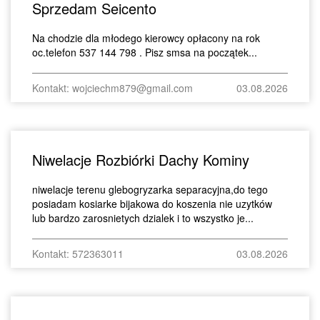
Sprzedam Seicento
Na chodzie dla młodego kierowcy opłacony na rok
oc.telefon 537 144 798 . Pisz smsa na początek...
Kontakt: wojciechm879@gmail.com
03.08.2026
Niwelacje Rozbiórki Dachy Kominy
niwelacje terenu glebogryzarka separacyjna,do tego
posiadam kosiarke bijakowa do koszenia nie uzytków
lub bardzo zarosnietych dzialek i to wszystko je...
Kontakt: 572363011
03.08.2026