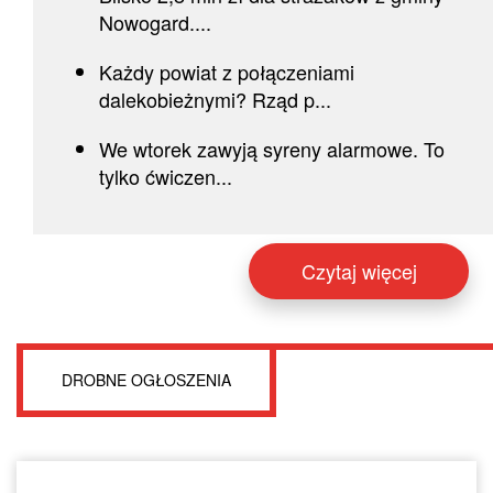
Nowogard....
Każdy powiat z połączeniami
dalekobieżnymi? Rząd p...
We wtorek zawyją syreny alarmowe. To
tylko ćwiczen...
Czytaj więcej
DROBNE OGŁOSZENIA