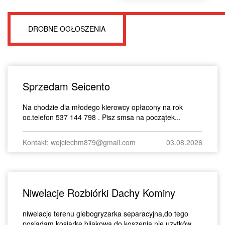
DROBNE OGŁOSZENIA
Sprzedam Seicento
Na chodzie dla młodego kierowcy opłacony na rok
oc.telefon 537 144 798 . Pisz smsa na początek...
Kontakt: wojciechm879@gmail.com
03.08.2026
Niwelacje Rozbiórki Dachy Kominy
niwelacje terenu glebogryzarka separacyjna,do tego
posiadam kosiarke bijakowa do koszenia nie uzytków