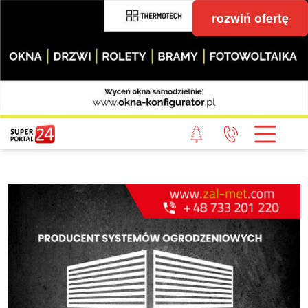
rozwiń ofertę
STRONA GŁÓWNA
POWIAT GRYFICKI
POWIAT ŁOBESKI
POWIAT GOLENIOWSKI
WIADOMOŚCI Z LASU
STUDIO SUPERPORTALU
KONTAKT
REDAKCJA
REGULAMIN