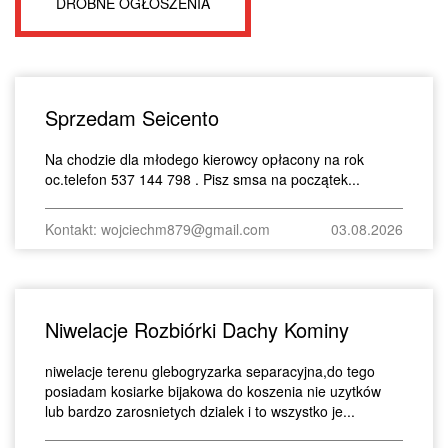
DROBNE OGŁOSZENIA
Sprzedam Seicento
Na chodzie dla młodego kierowcy opłacony na rok
oc.telefon 537 144 798 . Pisz smsa na początek...
Kontakt: wojciechm879@gmail.com
03.08.2026
Niwelacje Rozbiórki Dachy Kominy
niwelacje terenu glebogryzarka separacyjna,do tego
posiadam kosiarke bijakowa do koszenia nie uzytków
lub bardzo zarosnietych dzialek i to wszystko je...