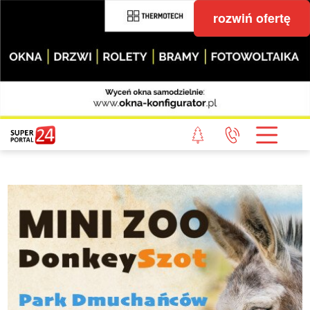
rozwiń ofertę
STRONA GŁÓWNA
POWIAT GRYFICKI
POWIAT ŁOBESKI
POWIAT GOLENIOWSKI
WIADOMOŚCI Z LASU
STUDIO SUPERPORTALU
KONTAKT
REDAKCJA
REGULAMIN