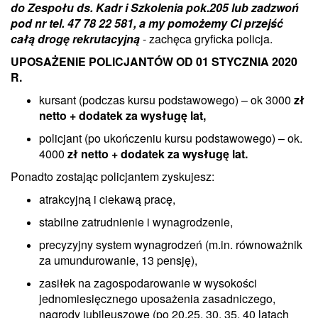
do Zespołu ds. Kadr i Szkolenia pok.205 lub zadzwoń
pod nr tel. 47 78 22 581, a my pomożemy Ci przejść
całą drogę rekrutacyjną
- zachęca gryficka policja.
UPOSAŻENIE POLICJANTÓW OD 01 STYCZNIA 2020
R.
kursant (podczas kursu podstawowego) – ok 3000
zł
netto + dodatek za wysługę lat,
policjant (po ukończeniu kursu podstawowego) – ok.
4000
zł netto + dodatek za wysługę lat.
Ponadto zostając policjantem zyskujesz:
atrakcyjną i ciekawą pracę,
stabilne zatrudnienie i wynagrodzenie,
precyzyjny system wynagrodzeń (m.in. równoważnik
za umundurowanie, 13 pensję),
zasiłek na zagospodarowanie w wysokości
jednomiesięcznego uposażenia zasadniczego,
nagrody jubileuszowe (po 20,25, 30, 35, 40 latach