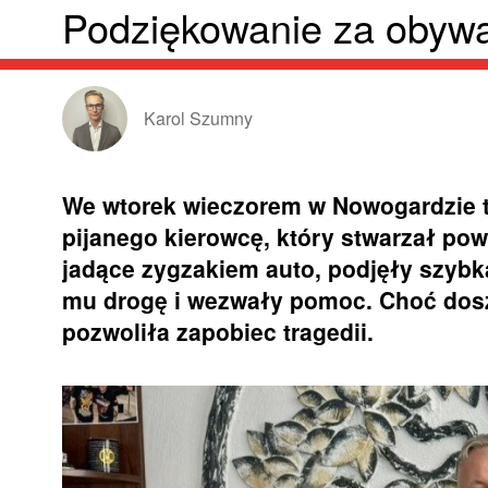
Podziękowanie za obywa
Karol Szumny
We wtorek wieczorem w Nowogardzie t
pijanego kierowcę, który stwarzał po
jadące zygzakiem auto, podjęły szybką
mu drogę i wezwały pomoc. Choć doszł
pozwoliła zapobiec tragedii.