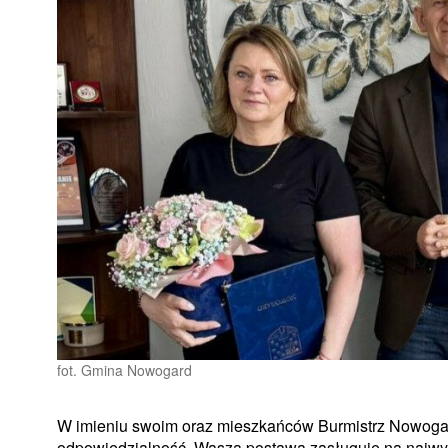
fot. Gmina Nowogard
W imieniu swoim oraz mieszkańców Burmistrz Nowogar
odpowiedzialność. Wasza postawa zasługuje na najwyż