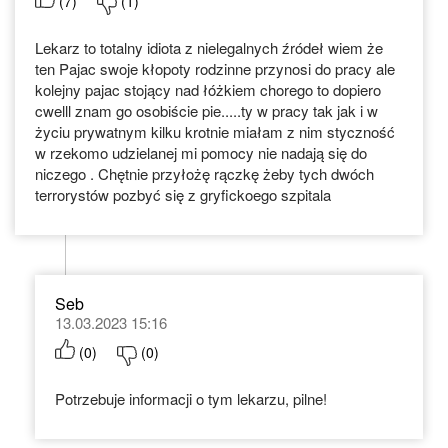
(
7
)
(
1
)
Lekarz to totalny idiota z nielegalnych źródeł wiem że
ten Pajac swoje kłopoty rodzinne przynosi do pracy ale
kolejny pajac stojący nad łóżkiem chorego to dopiero
cwelll znam go osobiście pie.....ty w pracy tak jak i w
życiu prywatnym kilku krotnie miałam z nim styczność
w rzekomo udzielanej mi pomocy nie nadają się do
niczego . Chętnie przyłożę rączkę żeby tych dwóch
terrorystów pozbyć się z gryfickoego szpitala
Seb
13.03.2023 15:16
(
0
)
(
0
)
Potrzebuje informacji o tym lekarzu, pilne!