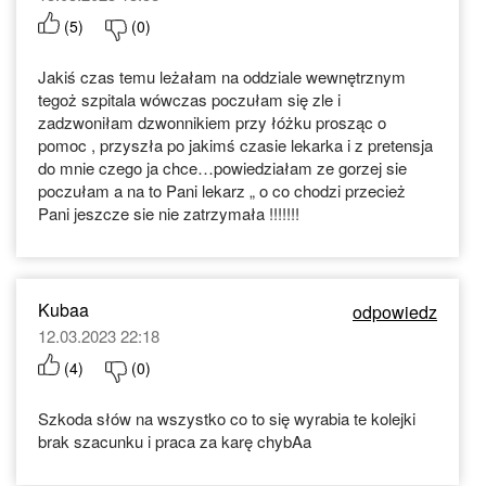
(
5
)
(
0
)
Jakiś czas temu leżałam na oddziale wewnętrznym
tegoż szpitala wówczas poczułam się zle i
zadzwoniłam dzwonnikiem przy łóżku prosząc o
pomoc , przyszła po jakimś czasie lekarka i z pretensja
do mnie czego ja chce…powiedziałam ze gorzej sie
poczułam a na to Pani lekarz „ o co chodzi przecież
Pani jeszcze sie nie zatrzymała !!!!!!!
Kubaa
odpowiedz
12.03.2023 22:18
(
4
)
(
0
)
Szkoda słów na wszystko co to się wyrabia te kolejki
brak szacunku i praca za karę chybAa