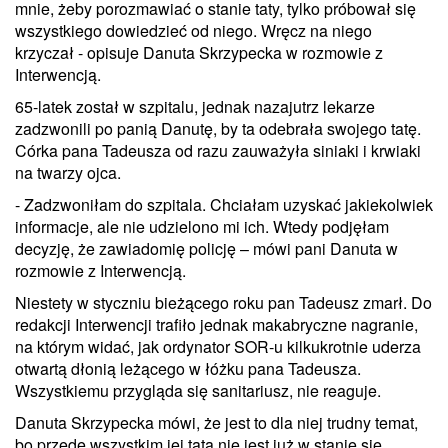
mnie, żeby porozmawiać o stanie taty, tylko próbował się
wszystkiego dowiedzieć od niego. Wręcz na niego
krzyczał - opisuje Danuta Skrzypecka w rozmowie z
Interwencją.
65-latek został w szpitalu, jednak nazajutrz lekarze
zadzwonili po panią Danutę, by ta odebrała swojego tatę.
Córka pana Tadeusza od razu zauważyła siniaki i krwiaki
na twarzy ojca.
- Zadzwoniłam do szpitala. Chciałam uzyskać jakiekolwiek
informacje, ale nie udzielono mi ich. Wtedy podjęłam
decyzję, że zawiadomię policję – mówi pani Danuta w
rozmowie z Interwencją.
Niestety w styczniu bieżącego roku pan Tadeusz zmarł. Do
redakcji Interwencji trafiło jednak makabryczne nagranie,
na którym widać, jak ordynator SOR-u kilkukrotnie uderza
otwartą dłonią leżącego w łóżku pana Tadeusza.
Wszystkiemu przygląda się sanitariusz, nie reaguje.
Danuta Skrzypecka mówi, że jest to dla niej trudny temat,
bo przede wszystkim jej tata nie jest już w stanie się