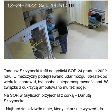
Tadeusz Skrzypecki trafił na gryficki SOR 24 grudnia 2022
roku. U mężczyzny podejrzewano udar mózgu. 65-latek od
wielu lat chorował, był osobą z niepełnosprawnościami. W
związku z cukrzycą amputowano mu też nogę.
Na SOR w Gryficach przyjechał z córką – Danutą
Skrzypecką.
- Najbardziej zdziwiło mnie, kiedy lekarz nie wyszedł do