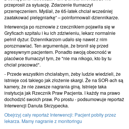
przeprosił za sytuację. Zdarzenie tłumaczył
przemęczeniem. Myślał, że 65-latek chciał wcześniej
zaatakować pielęgniarkę” – poinformowali dziennikarze.
Interwencja po rozmowie z rzecznikiem pojawiła się w
Gryficach szpitalu i ku ich zdziwieniu, lekarz normalnie
pełnił dyżur. Dziennikarzom udało się nawet z nim
porozmawiać. Ten argumentuje, że bronił się przed
agresywnym pacjentem. Ponadto swoją obecność w
placówce tłumaczył tym, że "nie ma nikogo, kto by tu
chciał pracować".
- Przede wszystkim chciałabym, żeby ludzie wiedzieli, że
istnieje coś takiego jak złożenie skargi. Że na SOR-ach są
kamery, że nie zawsze nagrania giną. Istnieje taka
instytucja jak Rzecznik Praw Pacjenta. I każdy ma prawo
dochodzić swoich praw. Po prostu - podsumowuje reportaż
Interwencji Danuta Skrzypecka.
Obejrzyj cały reportaż Interwencji: Pacjent pobity przez
lekarza. Mamy nagranie z monitoringu