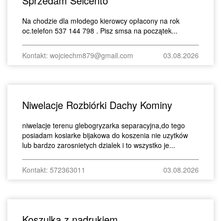
Sprzedam Seicento
Na chodzie dla młodego kierowcy opłacony na rok
oc.telefon 537 144 798 . Pisz smsa na początek...
Kontakt: wojciechm879@gmail.com
03.08.2026
Niwelacje Rozbiórki Dachy Kominy
niwelacje terenu glebogryzarka separacyjna,do tego
posiadam kosiarke bijakowa do koszenia nie uzytków
lub bardzo zarosnietych dzialek i to wszystko je...
Kontakt: 572363011
03.08.2026
Koszulka z nadrukiem.