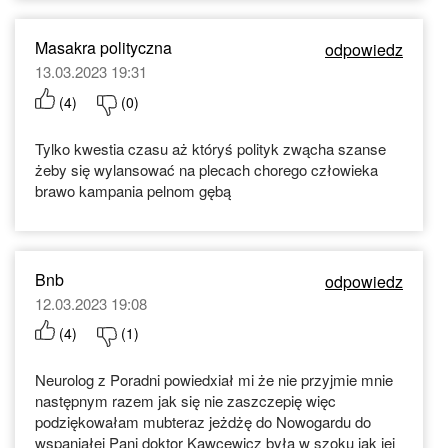
Masakra polityczna
odpowiedz
13.03.2023 19:31
(
4
)
(
0
)
Tylko kwestia czasu aż któryś polityk zwącha szanse
żeby się wylansować na plecach chorego człowieka
brawo kampania pelnom gębą
Bnb
odpowiedz
12.03.2023 19:08
(
4
)
(
1
)
Neurolog z Poradni powiedxiał mi że nie przyjmie mnie
następnym razem jak się nie zaszczepię więc
podziękowałam mubteraz jeżdżę do Nowogardu do
wspaniałej Pani doktor Kawcewicz była w szoku jak jej