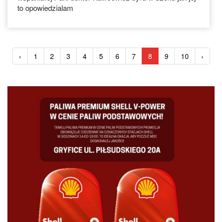
to opowiedzialam
‹
1
2
3
4
5
6
7
8
9
10
›