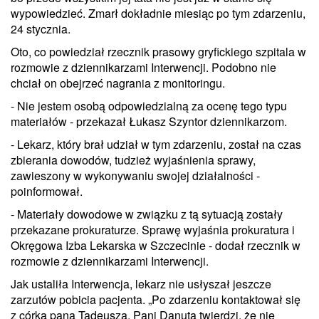
wypowiedzieć. Zmarł dokładnie miesiąc po tym zdarzeniu,
24 stycznia.
Oto, co powiedział rzecznik prasowy gryfickiego szpitala w
rozmowie z dziennikarzami Interwencji. Podobno nie
chciał on obejrzeć nagrania z monitoringu.
- Nie jestem osobą odpowiedzialną za ocenę tego typu
materiałów - przekazał Łukasz Szyntor dziennikarzom.
- Lekarz, który brał udział w tym zdarzeniu, został na czas
zbierania dowodów, tudzież wyjaśnienia sprawy,
zawieszony w wykonywaniu swojej działalności -
poinformował.
- Materiały dowodowe w związku z tą sytuacją zostały
przekazane prokuraturze. Sprawę wyjaśnia prokuratura i
Okręgowa Izba Lekarska w Szczecinie - dodał rzecznik w
rozmowie z dziennikarzami Interwencji.
Jak ustaliła Interwencja, lekarz nie usłyszał jeszcze
zarzutów pobicia pacjenta. „Po zdarzeniu kontaktował się
z córką pana Tadeusza. Pani Danuta twierdzi, że nie