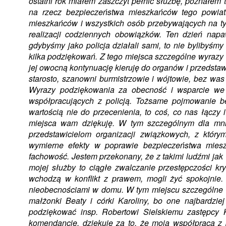
ostatni rok miałem zaszczyt pełnić służbę, poznałem
na rzecz bezpieczeństwa mieszkańców tego powiat
mieszkańców i wszystkich osób przebywających na tym
realizacji codziennych obowiązków. Ten dzień napa
gdybyśmy jako policja działali sami, to nie bylibyśmy
kilka podziękowań. Z tego miejsca szczególne wyrazy
jej owocną kontynuację kieruję do organów i przedstaw
starosto, szanowni burmistrzowie i wójtowie, bez w
Wyrazy podziękowania za obecność i wsparcie we w
współpracujących z policją. Tożsame pojmowanie be
wartością nie do przecenienia, to coś, co nas łączy
miejsca wam dziękuję. W tym szczególnym dla mnie
przedstawicielom organizacji związkowych, z który
wymierne efekty w poprawie bezpieczeństwa mies
fachowość. Jestem przekonany, że z takimi ludźmi ja
mojej służby to ciągłe zwalczanie przestępczości kry
wchodzą w konflikt z prawem, mogli żyć spokojnie. 
nieobecnościami w domu. W tym miejscu szczególne s
małżonki Beaty i córki Karoliny, bo one najbardzi
podziękować insp. Robertowi Sielskiemu zastępcy 
komendancie, dziękuję za to, że moja współpraca 