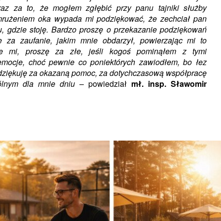
raz za to, że mogłem zgłębić przy panu tajniki służby
zymrużeniem oka wypada mi podziękować, że zechciał pan
tu, gdzie stoję. Bardzo proszę o przekazanie podziękowań
 za zaufanie, jakim mnie obdarzył, powierzając mi to
ie mi, proszę za złe, jeśli kogoś pominąłem z tymi
emocje, choć pewnie co poniektórych zawiodłem, bo łez
 dziękuję za okazaną pomoc, za dotychczasową współpracę
ólnym dla mnie dniu
– powiedział
mł. insp. Sławomir