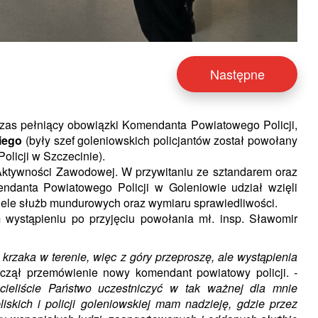
Następne
czas pełniący obowiązki Komendanta Powiatowego Policji,
kiego
(były szef goleniowskich policjantów został powołany
licji w Szczecinie).
e Aktywności Zawodowej. W przywitaniu ze sztandarem oraz
endanta Powiatowego Policji w Goleniowie udział wzięli
ele służb mundurowych oraz wymiaru sprawiedliwości.
m wystąpieniu po przyjęciu powołania mł. insp. Sławomir
 krzaka w terenie, więc z góry przeproszę, ale wystąpienia
czął przemówienie nowy komendant powiatowy policji.
-
hcieliście Państwo uczestniczyć w tak ważnej dla mnie
iskich i policji goleniowskiej mam nadzieję, gdzie przez