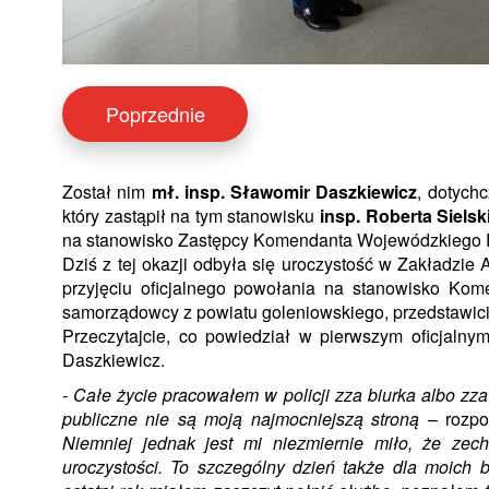
Poprzednie
Został nim
mł. insp. Sławomir Daszkiewicz
, dotych
który zastąpił na tym stanowisku
insp. Roberta Siels
na stanowisko Zastępcy Komendanta Wojewódzkiego Po
Dziś z tej okazji odbyła się uroczystość w Zakładzi
przyjęciu oficjalnego powołania na stanowisko Kom
samorządowcy z powiatu goleniowskiego, przedstawici
Przeczytajcie, co powiedział w pierwszym oficjalny
Daszkiewicz.
- Całe życie pracowałem w policji zza biurka albo zza
publiczne nie są moją najmocniejszą stroną
– rozpo
Niemniej jednak jest mi niezmiernie miło, że zec
uroczystości. To szczególny dzień także dla moich bl