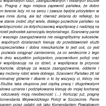
 tu wspaniałych ludzi, zaangażowanych i oddanych służbie
u. Pragnę z tego miejsca zapewnić państwa, że dobro
 terenie leży mi na sercu i zawsze będzie priorytetem w
wa mnie dumą, ale też również skłania do refleksji, bo
 w stanie zrobić zbyt wiele, dlatego pozwólcie państwo na
 wdzięczności za dotychczasową współpracę z nadzieją na
icieli jednostek samorządu terytorialnego. Szanowny panie
as i waszego zaangażowania nie osiągnęlibyśmy sukcesów.
spólnych działaniach kieruję do przedstawicieli służb
zpieczeństwa i dobra mieszkańców to jest coś, co jest
 i pozwala osiągnąć zamierzenia, za co serdecznie z tego
 dniu wszystkim policjantom, pracownikom policji oraz
mi współpracuję na co dzień, a współpraca ta przynosi
zkańców, dziękuję za wasze zaangażowanie, oddanie i
k wy możemy robić wiele dobrego. Szanowni Państwo 26 lat
minalnej głównie i dbanie o to by wszyscy ci, którzy nie
Służba taka okupiona jest ciężką pracą i długotrwałymi
łowa uznania i podziękowania kieruję do mojej kochanej
ej odczuwały moją nieobecność (…) Kończąc już, pragnę
Komendanta Wojewódzkiego Policji w Szczecinie. Panie
z panem przez ostatni rok jako Komendantem Powiatowym