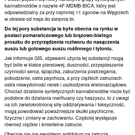
kannabinoidów o nazwie 4F-MDMB-BICA, który jest
odpowiedzialny za przy najmniej 11 zgonów na Węgrzech
w okresie od maja do sierpnia br.
Do tej pory substancja ta była obecna na rynku w
postaci pomarańczowego lub brązowo-białego
proszku do przyrządzenia roztworu do nasączenia
suszu lub gotowego suszu roślinnego i tytoniu.
Jak informuje GIS, objawami użycia tej substancji mogą
być bóle w klatce piersiowej, duszności, przyspieszenie
czynności serca, śpiączka, zaburzenia postrzegania,
pobudzenie, ostra psychoza, a przy ciężkich zatruciach
ostra niewydolność nerek i uszkodzenia wielonarządowe.
Chociaż działanie syntetycznych kannabinoidów może być
podobne do działania marihuany czy haszyszu, to z uwagi
na ich zwielokrotnioną siłę oddziaływania i toksyczność,
mogą powodować poważniejsze skutki psychiczne,
fizyczne i zmiany w zachowaniu. Częściej występuje
również ciężkie i śmiertelne zatrucie.
Obecnie nie ma swoistego antidotum na zatrucia