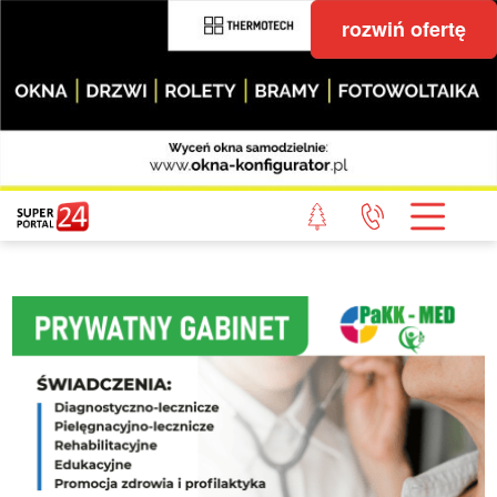
rozwiń ofertę
STRONA GŁÓWNA
POWIAT GRYFICKI
POWIAT ŁOBESKI
POWIAT GOLENIOWSKI
WIADOMOŚCI Z LASU
STUDIO SUPERPORTALU
KONTAKT
REDAKCJA
REGULAMIN