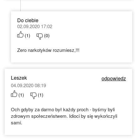
Do ciebie
02.09.2020 17:02
(
1
)
(
0
)
Zero narkotyków rozumiesz,!!!
Leszek
odpowiedz
04.09.2020 08:19
(
1
)
(
1
)
Och gdyby za darmo był każdy proch - byśmy byli
zdrowym społeczeństwem. Idioci by się wykończyli
sami.