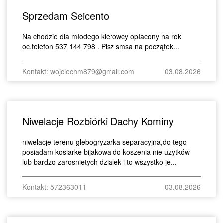
Sprzedam Seicento
Na chodzie dla młodego kierowcy opłacony na rok
oc.telefon 537 144 798 . Pisz smsa na początek...
Kontakt: wojciechm879@gmail.com
03.08.2026
Niwelacje Rozbiórki Dachy Kominy
niwelacje terenu glebogryzarka separacyjna,do tego
posiadam kosiarke bijakowa do koszenia nie uzytków
lub bardzo zarosnietych dzialek i to wszystko je...
Kontakt: 572363011
03.08.2026