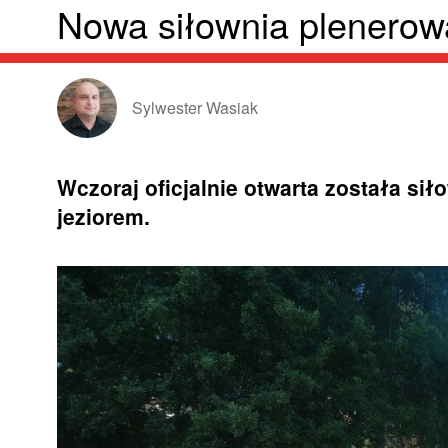
Nowa siłownia plenero
Sylwester Wasiak
Wczoraj oficjalnie otwarta została s
jeziorem.