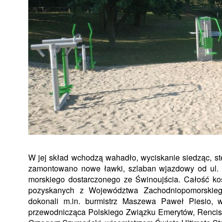
W jej skład wchodzą wahadło, wyciskanie siedząc, ste
zamontowano nowe ławki, szlaban wjazdowy od ul. L
morskiego dostarczonego ze Świnoujścia. Całość ko
pozyskanych z Województwa Zachodniopomorskiego
dokonali m.in. burmistrz Maszewa Paweł Piesio, 
przewodnicząca Polskiego Związku Emerytów, Rencist