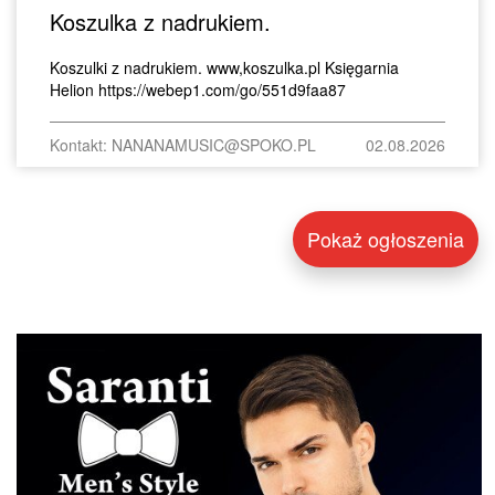
Koszulka z nadrukiem.
Koszulki z nadrukiem. www,koszulka.pl Księgarnia
Helion https://webep1.com/go/551d9faa87
Kontakt: NANANAMUSIC@SPOKO.PL
02.08.2026
Pokaż ogłoszenia