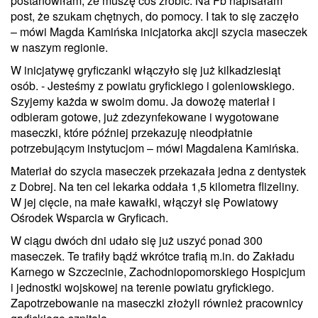
postanowiłam, że muszę coś zrobić. Na
Fb
napisałam
post, że szukam chętnych, do pomocy. I tak to się zaczęło
– mówi Magda Kamińska inicjatorka akcji szycia maseczek
w naszym regionie.
W inicjatywę gryficzanki włączyło się już kilkadziesiąt
osób. - Jesteśmy z powiatu gryfickiego i goleniowskiego.
Szyjemy każda w swoim domu. Ja dowożę materiał i
odbieram gotowe, już zdezynfekowane i wygotowane
maseczki, które później przekazuję nieodpłatnie
potrzebującym instytucjom – mówi Magdalena Kamińska.
Materiał do szycia maseczek przekazała jedna z dentystek
z Dobrej. Na ten cel lekarka oddała 1,5 kilometra flizeliny.
W jej cięcie, na małe kawałki, włączył się Powiatowy
Ośrodek Wsparcia w Gryficach.
W ciągu dwóch dni udało się już uszyć ponad 300
maseczek. Te trafiły bądź wkrótce trafią m.in. do Zakładu
Karnego w Szczecinie, Zachodniopomorskiego Hospicjum
i jednostki wojskowej na terenie powiatu gryfickiego.
Zapotrzebowanie na maseczki złożyli również pracownicy