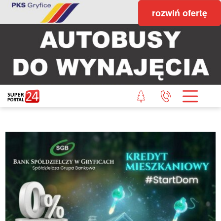
rozwiń ofertę
STRONA GŁÓWNA
POWIAT GRYFICKI
POWIAT ŁOBESKI
POWIAT GOLENIOWSKI
WIADOMOŚCI Z LASU
STUDIO SUPERPORTALU
KONTAKT
REDAKCJA
REGULAMIN