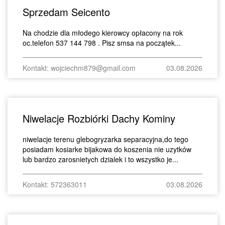
Sprzedam Seicento
Na chodzie dla młodego kierowcy opłacony na rok
oc.telefon 537 144 798 . Pisz smsa na początek...
Kontakt: wojciechm879@gmail.com
03.08.2026
Niwelacje Rozbiórki Dachy Kominy
niwelacje terenu glebogryzarka separacyjna,do tego
posiadam kosiarke bijakowa do koszenia nie uzytków
lub bardzo zarosnietych dzialek i to wszystko je...
Kontakt: 572363011
03.08.2026