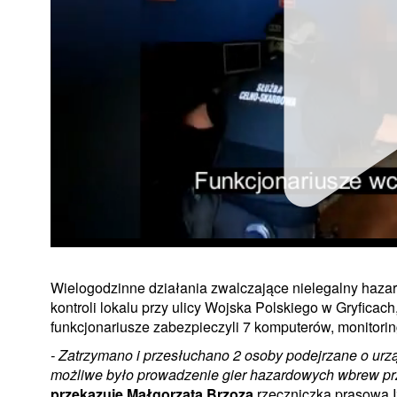
Wielogodzinne działania zwalczające nielegalny haza
kontroli lokalu przy ulicy Wojska Polskiego w Gryficach
funkcjonariusze zabezpieczyli 7 komputerów, monitorin
- Zatrzymano i przesłuchano 2 osoby podejrzane o urz
możliwe było prowadzenie gier hazardowych wbrew prz
przekazuje Małgorzata Brzoza
rzeczniczka prasowa I