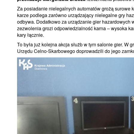
Za posiadanie nielegalnych automatów grożą surowe kar
karze podlega zarówno urządzający nielegalne gry hazar
odbywa. Dodatkowo za urządzanie gier hazardowych w
zezwolenia grozi odpowiedzialność karna – wysoka kara
kary łącznie.
To była już kolejna akcja służb w tym salonie gier. W
Urzędu Celno-Skarbowego doprowadzili do jego zamk