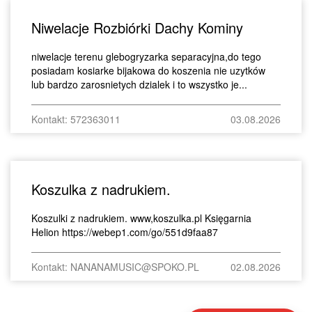
Niwelacje Rozbiórki Dachy Kominy
niwelacje terenu glebogryzarka separacyjna,do tego
posiadam kosiarke bijakowa do koszenia nie uzytków
lub bardzo zarosnietych dzialek i to wszystko je...
Kontakt: 572363011
03.08.2026
Koszulka z nadrukiem.
Koszulki z nadrukiem. www,koszulka.pl Księgarnia
Helion https://webep1.com/go/551d9faa87
Kontakt: NANANAMUSIC@SPOKO.PL
02.08.2026