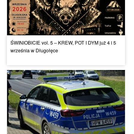
ŚWINIOBICIE vol. 5 – KREW, POT I DYM już 4 i 5
września w Długołęce