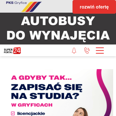
rozwiń ofertę
STRONA GŁÓWNA
POWIAT GRYFICKI
POWIAT ŁOBESKI
POWIAT GOLENIOWSKI
WIADOMOŚCI Z LASU
STUDIO SUPERPORTALU
KONTAKT
REDAKCJA
REGULAMIN