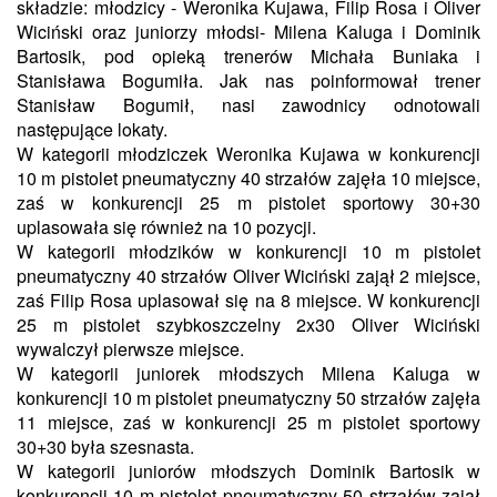
składzie: młodzicy - Weronika Kujawa, Filip Rosa i Oliver
Wiciński oraz juniorzy młodsi- Milena Kaluga i Dominik
Bartosik, pod opieką trenerów Michała Buniaka i
Stanisława Bogumiła. Jak nas poinformował trener
Stanisław Bogumił, nasi zawodnicy odnotowali
następujące lokaty.
W kategorii młodziczek Weronika Kujawa w konkurencji
10 m pistolet pneumatyczny 40 strzałów zajęła 10 miejsce,
zaś w konkurencji 25 m pistolet sportowy 30+30
uplasowała się również na 10 pozycji.
W kategorii młodzików w konkurencji 10 m pistolet
pneumatyczny 40 strzałów Oliver Wiciński zajął 2 miejsce,
zaś Filip Rosa uplasował się na 8 miejsce. W konkurencji
25 m pistolet szybkoszczelny 2x30 Oliver Wiciński
wywalczył pierwsze miejsce.
W kategorii juniorek młodszych Milena Kaluga w
konkurencji 10 m pistolet pneumatyczny 50 strzałów zajęła
11 miejsce, zaś w konkurencji 25 m pistolet sportowy
30+30 była szesnasta.
W kategorii juniorów młodszych Dominik Bartosik w
konkurencji 10 m pistolet pneumatyczny 50 strzałów zajął