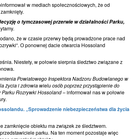
poinformował w mediach społecznościowych, że od
 zamknięty.
cyzję o tymczasowej przerwie w działalności Parku,
ytamy.
 Podano, że w czasie przerwy będą prowadzone prace nad
 rozrywki”. O ponownej dacie otwarcia Hossoland
eśnia. Niestety, w połowie sierpnia śledztwo związane z
jonowa.
domienia Powiatowego Inspektora Nadzoru Budowlanego w
a życia i zdrowia wielu osób poprzez przystąpienie do
wy Parku Rozrywki Hossoland
– informował nas w połowie
ury.
ossolandu. „Sprowadzenie niebezpieczeństwa dla życia
łe zamknięcie obiektu ma związek ze śledztwem.
 przedstawiciele parku. Na ten moment pozostaje więc