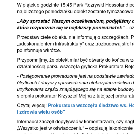
W piątek o godzinie 15:45 Park Rozrywki Hossoland 
najbliższego poniedziałku obiekt zostanie tymczasowo
„Aby sprostać Waszym oczekiwaniom, podjęliśmy de
która rozpocznie się w najbliższy poniedziałek”
– cz
Przedstawiciele obiektu nie informują o szczegółach.
„udoskonaleniem infrastruktury” oraz „rozbudową stref
poinformuje wkrótce.
Przypomnijmy, że obiekt miał być otwarty do końca wrz
działalnością parku wszczęła gryficka Prokuratura Re
- Postępowanie prowadzone jest na podstawie zawia
Gryficach i dotyczy sprowadzenia niebezpieczeństwa dl
użytkowania części znajdującego się na etapie budo
sierpnia prokurator Krzysztof Mejna z tutejszej prokurat
Czytaj więcej:
Prokuratura wszczęła śledztwo ws. H
i zdrowia wielu osób”
Internauci zaczęli dopytywać w komentarzach, czy nag
„Wszystko jest w oświadczeniu” – odpisują lakonicznie