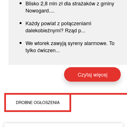
Blisko 2,8 mln zł dla strażaków z gminy
Nowogard....
Każdy powiat z połączeniami
dalekobieżnymi? Rząd p...
We wtorek zawyją syreny alarmowe. To
tylko ćwiczen...
Czytaj więcej
DROBNE OGŁOSZENIA