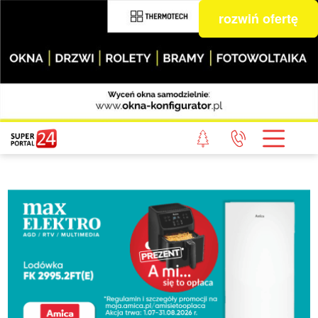
rozwiń ofertę
STRONA GŁÓWNA
POWIAT GRYFICKI
POWIAT ŁOBESKI
POWIAT GOLENIOWSKI
WIADOMOŚCI Z LASU
STUDIO SUPERPORTALU
KONTAKT
REDAKCJA
REGULAMIN