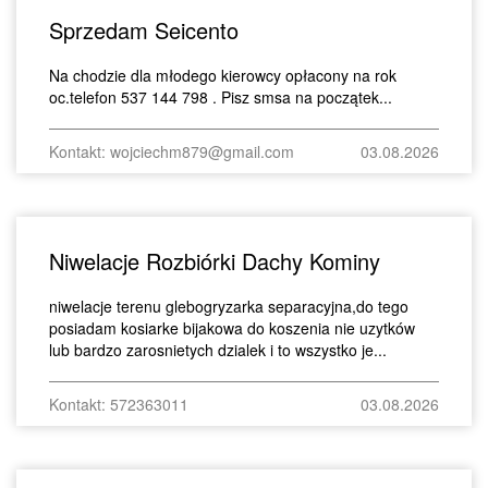
Sprzedam Seicento
Na chodzie dla młodego kierowcy opłacony na rok
oc.telefon 537 144 798 . Pisz smsa na początek...
Kontakt: wojciechm879@gmail.com
03.08.2026
Niwelacje Rozbiórki Dachy Kominy
niwelacje terenu glebogryzarka separacyjna,do tego
posiadam kosiarke bijakowa do koszenia nie uzytków
lub bardzo zarosnietych dzialek i to wszystko je...
Kontakt: 572363011
03.08.2026