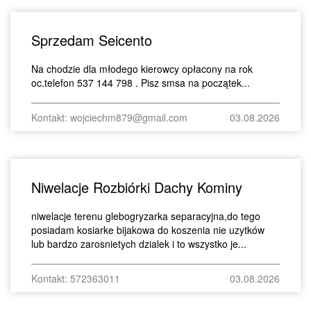
Sprzedam Seicento
Na chodzie dla młodego kierowcy opłacony na rok
oc.telefon 537 144 798 . Pisz smsa na początek...
Kontakt: wojciechm879@gmail.com
03.08.2026
Niwelacje Rozbiórki Dachy Kominy
niwelacje terenu glebogryzarka separacyjna,do tego
posiadam kosiarke bijakowa do koszenia nie uzytków
lub bardzo zarosnietych dzialek i to wszystko je...
Kontakt: 572363011
03.08.2026