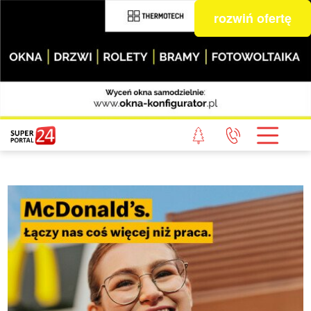
rozwiń ofertę
STRONA GŁÓWNA
POWIAT GRYFICKI
POWIAT ŁOBESKI
POWIAT GOLENIOWSKI
WIADOMOŚCI Z LASU
STUDIO SUPERPORTALU
KONTAKT
REDAKCJA
REGULAMIN