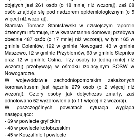
objętych jest 261 osób (o 18 mniej niż wczoraj), zaś 68
osób znajduje się pod nadzorem epidemiologicznym (o 5
więcej niż wczoraj).
Starosta Tomasz Stanisławski w dzisiejszym raporcie
dziennym informuje, iż w kwarantannie domowej przebywa
obecnie 487 osób (o 17 mniej niż wczoraj), w tym 165 w
gminie Goleniów, 192 w gminie Nowogard, 43 w gminie
Maszewo, 12 w gminie Przybiernów, 63 w gminie Stepnica
oraz 12 w gminie Osina. Trzy osoby (o jedną mniej niż
wczoraj) przebywają w ośrodku izolacyjnym SOSW w
Nowogardzie.
W województwie zachodniopomorskim zakażonych
koronawirusem jest łącznie 279 osób (o 2 więcej niż
wczoraj). Cztery osoby jak dotychczas zmarły, zaś
odnotowano 52 wyzdrowienia (o 11 więcej niż wczoraj).
W poszczególnych powiatach sytuacja wygląda
następująco:
- 69 w powiecie gryfickim
- 43 w powiecie kołobrzeskim
- 45 w Koszalinie i powiecie