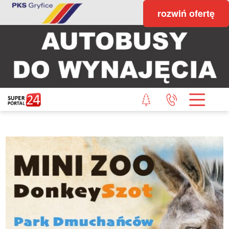
rozwiń ofertę
STRONA GŁÓWNA
POWIAT GRYFICKI
POWIAT ŁOBESKI
POWIAT GOLENIOWSKI
WIADOMOŚCI Z LASU
STUDIO SUPERPORTALU
KONTAKT
REDAKCJA
REGULAMIN