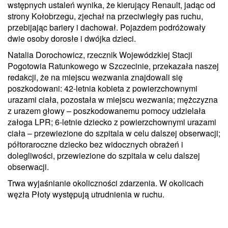
wstępnych ustaleń wynika, że kierujący Renault, jadąc od
strony Kołobrzegu, zjechał na przeciwległy pas ruchu,
przebijając bariery i dachował. Pojazdem podróżowały
dwie osoby dorosłe i dwójka dzieci.
Natalia Dorochowicz, rzecznik Wojewódzkiej Stacji
Pogotowia Ratunkowego w Szczecinie, przekazała naszej
redakcji, że na miejscu wezwania znajdowali się
poszkodowani: 42-letnia kobieta z powierzchownymi
urazami ciała, pozostała w miejscu wezwania; mężczyzna
z urazem głowy – poszkodowanemu pomocy udzielała
załoga LPR; 6-letnie dziecko z powierzchownymi urazami
ciała – przewiezione do szpitala w celu dalszej obserwacji;
półtoraroczne dziecko bez widocznych obrażeń i
dolegliwości, przewiezione do szpitala w celu dalszej
obserwacji.
Trwa wyjaśnianie okoliczności zdarzenia. W okolicach
węzła Płoty występują utrudnienia w ruchu.