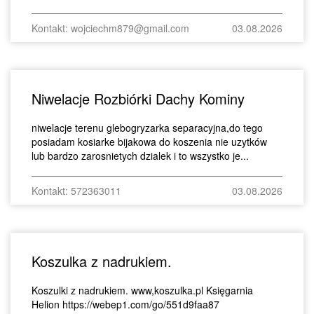
Kontakt: wojciechm879@gmail.com
03.08.2026
Niwelacje Rozbiórki Dachy Kominy
niwelacje terenu glebogryzarka separacyjna,do tego
posiadam kosiarke bijakowa do koszenia nie uzytków
lub bardzo zarosnietych dzialek i to wszystko je...
Kontakt: 572363011
03.08.2026
Koszulka z nadrukiem.
Koszulki z nadrukiem. www,koszulka.pl Księgarnia
Helion https://webep1.com/go/551d9faa87