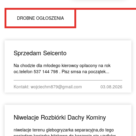
DROBNE OGŁOSZENIA
Sprzedam Seicento
Na chodzie dla młodego kierowcy opłacony na rok
oc.telefon 537 144 798 . Pisz smsa na początek...
Kontakt: wojciechm879@gmail.com
03.08.2026
Niwelacje Rozbiórki Dachy Kominy
niwelacje terenu glebogryzarka separacyjna,do tego
posiadam kosiarke bijakowa do koszenia nie uzytków