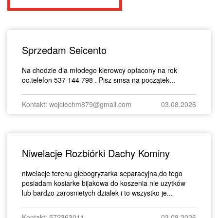
Sprzedam Seicento
Na chodzie dla młodego kierowcy opłacony na rok
oc.telefon 537 144 798 . Pisz smsa na początek...
Kontakt: wojciechm879@gmail.com
03.08.2026
Niwelacje Rozbiórki Dachy Kominy
niwelacje terenu glebogryzarka separacyjna,do tego
posiadam kosiarke bijakowa do koszenia nie uzytków
lub bardzo zarosnietych dzialek i to wszystko je...
Kontakt: 572363011
03.08.2026