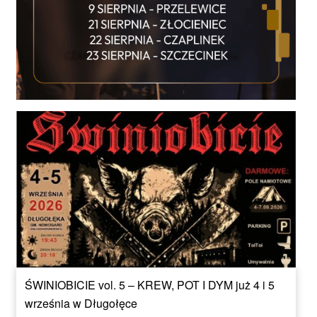
ŚWINIOBICIE vol. 5 – KREW, POT I DYM już 4 i 5
września w Długołęce