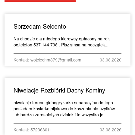
Sprzedam Seicento
Na chodzie dla młodego kierowcy opłacony na rok
oc.telefon 537 144 798 . Pisz smsa na początek...
Kontakt: wojciechm879@gmail.com
03.08.2026
Niwelacje Rozbiórki Dachy Kominy
niwelacje terenu glebogryzarka separacyjna,do tego
posiadam kosiarke bijakowa do koszenia nie uzytków
lub bardzo zarosnietych dzialek i to wszystko je...
Kontakt: 572363011
03.08.2026