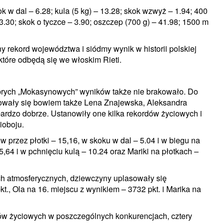
 w dal – 6.28; kula (5 kg) – 13.28; skok wzwyż – 1.94; 400
43.30; skok o tyczce – 3.90; oszczep (700 g) – 41.98; 1500 m
ny rekord województwa i siódmy wynik w historii polskiej
które odbędą się we włoskim Rieti.
obrych „Mokasynowych” wyników także nie brakowało. Do
ikowały się bowiem także Lena Znajewska, Aleksandra
bardzo dobrze. Ustanowiły one kilka rekordów życiowych i
ioboju.
przez płotki – 15,16, w skoku w dal – 5.04 i w biegu na
5,64 i w pchnięciu kulą – 10.24 oraz Mariki na płotkach –
h atmosferycznych, dziewczyny uplasowały się
., Ola na 16. miejscu z wynikiem – 3732 pkt. i Marika na
rdów życiowych w poszczególnych konkurencjach, cztery