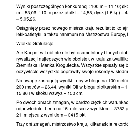
Wyniki poszczególnych konkurencji: 100 m – 11,10; skok
m – 53,06; 110 m przez płotki – 14,58; dysk (1.5 kg) – 
– 5.05,26.
Osiągnięty przez nowego mistrza kraju rezultat to kolej
lekkoatletyki, a także minimum na Mistrzostwa Europy, 
Wielkie Gratulacje.
Ale Kacper w Lublinie nie był osamotniony i innych d
rywalizacji najlepszych wieloboistek w kraju zakwalif
Ziemińska i Marika Krogulecka. Wszystkie spisały się 
oczywiście wszystkie poprawiły swoje rekordy w siedm
Na uwagę zasługują wyniki Leny w biegu na 100 metrów 
200 metrów – 26,44, wyniki Oli w biegu płotkarskim – 1
15,86 i w skoku wzwyż – 150 cm.
Po dwóch dniach zmagań, w bardzo ciężkich warunkac
odpowiednio: Lena na 15. miejscu z wynikiem – 3783 pkt
21. miejscu z wynikiem – 3415 pkt.
Trzy dni zmagań, mistrzostwo kraju, kilkanaście reko