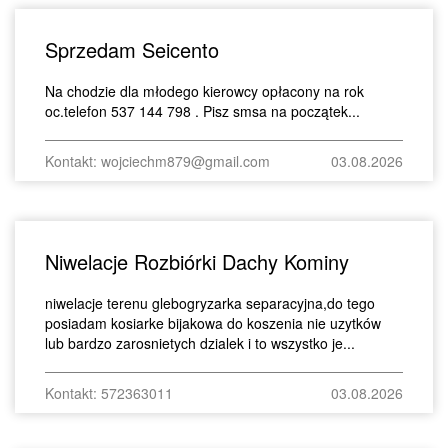
Sprzedam Seicento
Na chodzie dla młodego kierowcy opłacony na rok
oc.telefon 537 144 798 . Pisz smsa na początek...
Kontakt: wojciechm879@gmail.com
03.08.2026
Niwelacje Rozbiórki Dachy Kominy
niwelacje terenu glebogryzarka separacyjna,do tego
posiadam kosiarke bijakowa do koszenia nie uzytków
lub bardzo zarosnietych dzialek i to wszystko je...
Kontakt: 572363011
03.08.2026