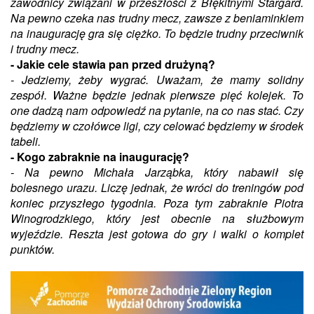
zawodnicy związani w przeszłości z Błękitnymi Stargard.
Na pewno czeka nas trudny mecz, zawsze z beniaminkiem
na inaugurację gra się ciężko. To będzie trudny przeciwnik
i trudny mecz.
- Jakie cele stawia pan przed drużyną?
- Jedziemy, żeby wygrać. Uważam, że mamy solidny
zespół. Ważne będzie jednak pierwsze pięć kolejek. To
one dadzą nam odpowiedź na pytanie, na co nas stać. Czy
będziemy w czołówce ligi, czy celować będziemy w środek
tabeli.
- Kogo zabraknie na inaugurację?
- Na pewno Michała Jarząbka, który nabawił się
bolesnego urazu. Liczę jednak, że wróci do treningów pod
koniec przyszłego tygodnia. Poza tym zabraknie Piotra
Winogrodzkiego, który jest obecnie na służbowym
wyjeździe. Reszta jest gotowa do gry i walki o komplet
punktów.