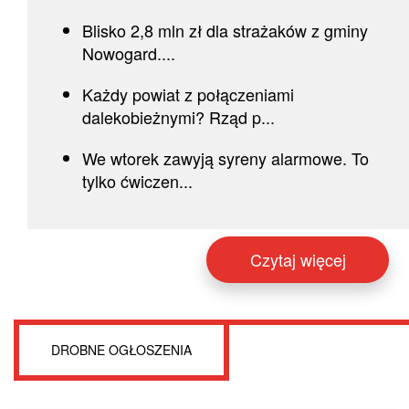
Blisko 2,8 mln zł dla strażaków z gminy
Nowogard....
Każdy powiat z połączeniami
dalekobieżnymi? Rząd p...
We wtorek zawyją syreny alarmowe. To
tylko ćwiczen...
Czytaj więcej
DROBNE OGŁOSZENIA