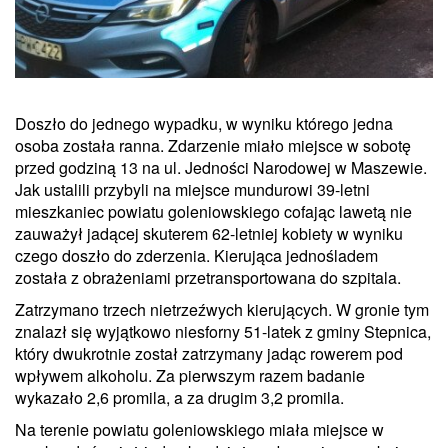
Doszło do jednego wypadku, w wyniku którego jedna
osoba została ranna. Zdarzenie miało miejsce w sobotę
przed godziną 13 na ul. Jedności Narodowej w Maszewie.
Jak ustalili przybyli na miejsce mundurowi 39-letni
mieszkaniec powiatu goleniowskiego cofając lawetą nie
zauważył jadącej skuterem 62-letniej kobiety w wyniku
czego doszło do zderzenia. Kierująca jednośladem
została z obrażeniami przetransportowana do szpitala.
Zatrzymano trzech nietrzeźwych kierujących. W gronie tym
znalazł się wyjątkowo niesforny 51-latek z gminy Stepnica,
który dwukrotnie został zatrzymany jadąc rowerem pod
wpływem alkoholu. Za pierwszym razem badanie
wykazało 2,6 promila, a za drugim 3,2 promila.
Na terenie powiatu goleniowskiego miała miejsce w