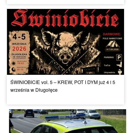
ŚWINIOBICIE vol. 5 – KREW, POT I DYM już 4 i 5
września w Długołęce