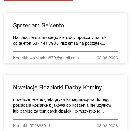
Sprzedam Seicento
Na chodzie dla młodego kierowcy opłacony na rok
oc.telefon 537 144 798 . Pisz smsa na początek...
Kontakt: wojciechm879@gmail.com
03.08.2026
Niwelacje Rozbiórki Dachy Kominy
niwelacje terenu glebogryzarka separacyjna,do tego
posiadam kosiarke bijakowa do koszenia nie uzytków
lub bardzo zarosnietych dzialek i to wszystko je...
Kontakt: 572363011
03.08.2026