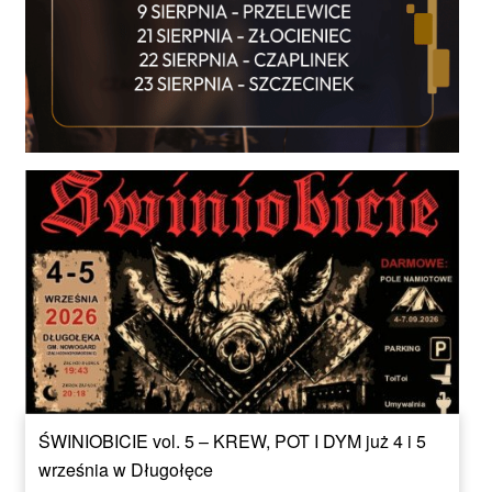
ŚWINIOBICIE vol. 5 – KREW, POT I DYM już 4 i 5
września w Długołęce