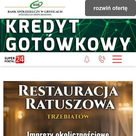
rozwiń ofertę
STRONA GŁÓWNA
POWIAT GRYFICKI
POWIAT ŁOBESKI
POWIAT GOLENIOWSKI
WIADOMOŚCI Z LASU
STUDIO SUPERPORTALU
KONTAKT
REDAKCJA
REGULAMIN