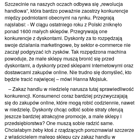
Szczecinie na naszych oczach odbywa się „rewolucja
handlowa”, która bardzo poważnie zaostrzy konkurencje
między podmiotami obecnymi na rynku. Przegrają
najsłabsi: - W ciągu ostatniego roku z Polski zniknęło
ponad 1600 małych sklepów. Przegrywają one
konkurencje z dyskontami. Dyskonty za to rozpędzają
swoje działania marketingowe, by sektor e-commerce nie
zaczął podgryzać ich zysków. Tak rozpędzona machina
powoduje, że małe sklepy muszą bronić się przed
dyskontami, a dyskonty przed sklepami internetowymi oraz
dostawcami zakupów online. Nie trudno się domyśleć, kto
będzie tracić najwięcej – mówi Hanna Mojsiuk.
– Zakaz handlu w niedzielę narusza tutaj sprawiedliwość
konkurencji. Konsumenci coraz bardziej przyzwyczajają
się do zakupów online, które mogą robić codziennie, nawet
w niedzielę. Dyskonty chcąc odbić sobie straty oferują
jeszcze bardziej atrakcyjne promocje, a małe sklepy i
przedsiębiorstwa? One muszą sobie radzić same.
Chciałabym żeby ktoś z rządzących porozmawiał szczerze
z właścicielem małego sklepu czy zakaz handlu w