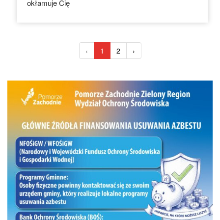
okłamuje Cię
‹
1
2
›