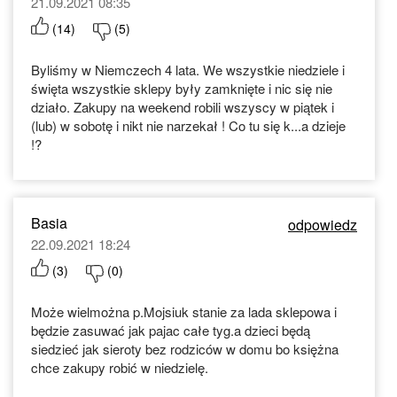
21.09.2021 08:35
(
14
)
(
5
)
Byliśmy w Niemczech 4 lata. We wszystkie niedziele i
święta wszystkie sklepy były zamknięte i nic się nie
działo. Zakupy na weekend robili wszyscy w piątek i
(lub) w sobotę i nikt nie narzekał ! Co tu się k...a dzieje
!?
Basia
odpowiedz
22.09.2021 18:24
(
3
)
(
0
)
Może wielmożna p.Mojsiuk stanie za lada sklepowa i
będzie zasuwać jak pajac całe tyg.a dzieci będą
siedzieć jak sieroty bez rodziców w domu bo księżna
chce zakupy robić w niedzielę.