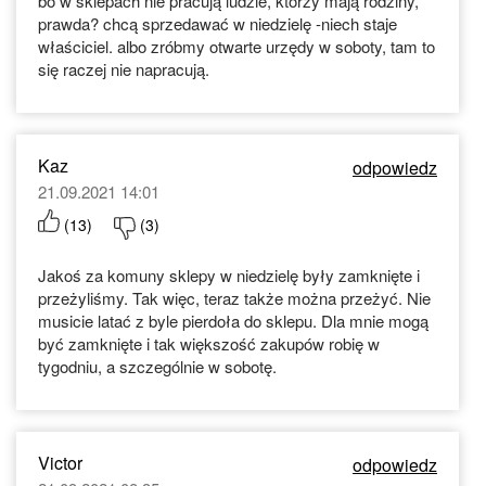
bo w sklepach nie pracują ludzie, którzy mają rodziny,
prawda? chcą sprzedawać w niedzielę -niech staje
właściciel. albo zróbmy otwarte urzędy w soboty, tam to
się raczej nie napracują.
Kaz
odpowiedz
21.09.2021 14:01
(
13
)
(
3
)
Jakoś za komuny sklepy w niedzielę były zamknięte i
przeżyliśmy. Tak więc, teraz także można przeżyć. Nie
musicie latać z byle pierdoła do sklepu. Dla mnie mogą
być zamknięte i tak większość zakupów robię w
tygodniu, a szczególnie w sobotę.
Victor
odpowiedz