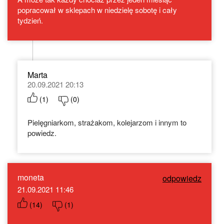
popracował w sklepach w niedzielę sobotę i cały
tydzień.
Marta
20.09.2021 20:13
(
1
)
(
0
)
Pielęgniarkom, strażakom, kolejarzom i innym to
powiedz.
moneta
odpowiedz
21.09.2021 11:46
(
14
)
(
1
)