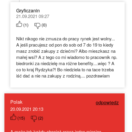
Gryficzanin
21.09.2021 09:27
(
1
)
(
0
)
Nikt nikogo nie zmusza do pracy rynek jest wolny...
A jeśli pracujesz od pon do sob od 7 do 19 to kiedy
masz zrobić zakupy z dziećmi? Albo mieszkasz na
małej wsi? A z tego co mi wiadomo to pracownik np.
biedronki za niedzielę ma różne benefity....więc ? A
co to kraj Rydzyka?! Bo niedziela to na tace trzeba
iść dać a nie na zakupy z rodziną.... pozdrawiam
Polak
odpowiedz
20.09.2021 20:13
(
15
)
(
2
)
A może tak każdy chociaż przez jeden miesiąc