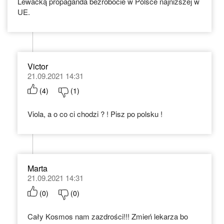
Lewacką propaganda bezrobocie w Polsce najniższej w
UE.
Victor
21.09.2021 14:31
(
4
)
(
1
)
Viola, a o co ci chodzi ? ! Pisz po polsku !
Marta
21.09.2021 14:31
(
0
)
(
0
)
Cały Kosmos nam zazdrości!!! Zmień lekarza bo