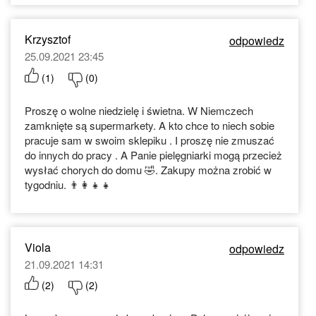
Krzysztof
odpowiedz
25.09.2021 23:45
(
1
)
(
0
)
Proszę o wolne niedzielę i świetna. W Niemczech
zamknięte są supermarkety. A kto chce to niech sobie
pracuje sam w swoim sklepiku . I proszę nie zmuszać
do innych do pracy . A Panie pielęgniarki mogą przecież
wysłać chorych do domu 🤣. Zakupy można zrobić w
tygodniu. 👨‍👩‍👧‍👧
Viola
odpowiedz
21.09.2021 14:31
(
2
)
(
2
)