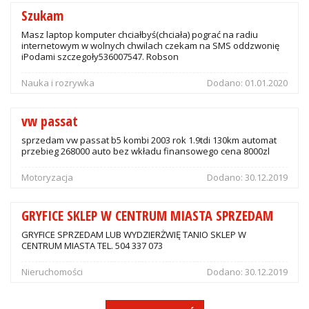
Szukam
Masz laptop komputer chciałbyś(chciała) pograć na radiu
internetowym w wolnych chwilach czekam na SMS oddzwonię
iPodami szczegoły536007547. Robson
Nauka i rozrywka
Dodano:
01.01.2020
vw passat
sprzedam vw passat b5 kombi 2003 rok 1.9tdi 130km automat
przebieg 268000 auto bez wkładu finansowego cena 8000zl
Motoryzacja
Dodano:
30.12.2019
GRYFICE SKLEP W CENTRUM MIASTA SPRZEDAM
GRYFICE SPRZEDAM LUB WYDZIERŻWIĘ TANIO SKLEP W
CENTRUM MIASTA TEL. 504 337 073
Nieruchomości
Dodano:
30.12.2019