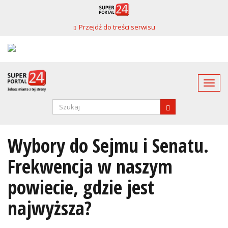
Przejdź
do
Przejdź do treści serwisu
treści
Togg
navi
Formularz
wyszukiwania
SZUKAJ
Wybory do Sejmu i Senatu.
Frekwencja w naszym
powiecie, gdzie jest
najwyższa?