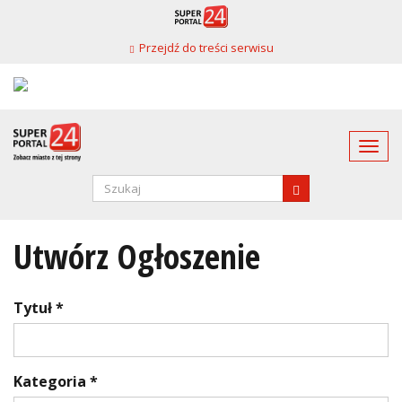
Przejdź
do
Przejdź do treści serwisu
treści
Togg
navi
Formularz
wyszukiwania
SZUKAJ
Utwórz Ogłoszenie
Tytuł
*
Kategoria
*