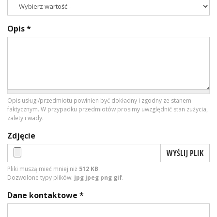
Opis
*
Opis usługi/przedmiotu powinien być dokładny i zgodny ze stanem
faktycznym. W przypadku przedmiotów prosimy uwzględnić stan zużycia,
zalety i wady.
Zdjęcie
WYŚLIJ PLIK
Pliki muszą mieć mniej niż
512 KB
.
Dozwolone typy plików:
jpg jpeg png gif
.
Dane kontaktowe
*