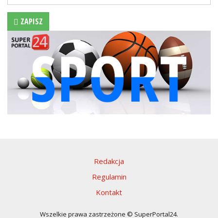
Karty
ZAPISZ
pionowe
Redakcja
Regulamin
Kontakt
Wszelkie prawa zastrzeżone © SuperPortal24.