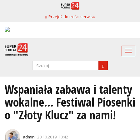
Przejdź
do
Przejdź do treści serwisu
treści
Togg
navi
Formularz
wyszukiwania
SZUKAJ
Wspaniała zabawa i talenty
wokalne... Festiwal Piosenki
o "Złoty Klucz" za nami!
admin
20.10.2019, 10:42