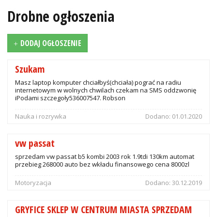
Drobne ogłoszenia
DODAJ OGŁOSZENIE
Szukam
Masz laptop komputer chciałbyś(chciała) pograć na radiu
internetowym w wolnych chwilach czekam na SMS oddzwonię
iPodami szczegoły536007547. Robson
Nauka i rozrywka
Dodano:
01.01.2020
vw passat
sprzedam vw passat b5 kombi 2003 rok 1.9tdi 130km automat
przebieg 268000 auto bez wkładu finansowego cena 8000zl
Motoryzacja
Dodano:
30.12.2019
GRYFICE SKLEP W CENTRUM MIASTA SPRZEDAM