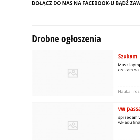
DOŁĄCZ DO NAS NA FACEBOOK-U BĄDŹ ZAW
Drobne ogłoszenia
Szukam
Masz laptop
czekam na 
Nauka i ro
vw pass
sprzedam v
wkładu fin