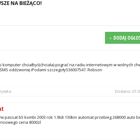
SZE NA BIEŻĄCO!
DODAJ OGŁO
 komputer chciałbyś(chciała) pograć na radiu internetowym w wolnych ch
SMS oddzwonię iPodami szczegoły536007547. Robson
zrywka
Dodano:
01.0
at
w passat b5 kombi 2003 rok 1.9tdi 130km automat przebieg 268000 auto b
ansowego cena 8000zl