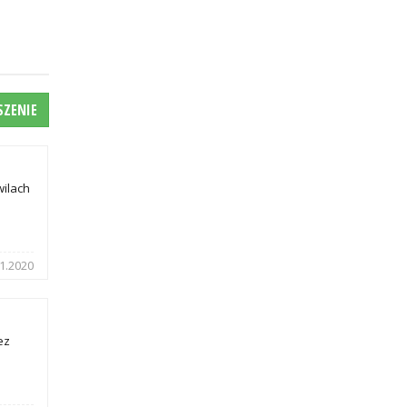
SZENIE
wilach
1.2020
ez