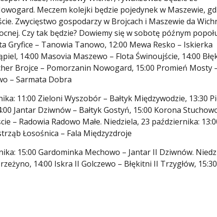
Nowogard. Meczem kolejki będzie pojedynek w Maszewie, gd
jście. Zwycięstwo gospodarzy w Brojcach i Maszewie da Wich
nocnej. Czy tak będzie? Dowiemy się w sobotę późnym popoł
arta Gryfice – Tanowia Tanowo, 12:00 Mewa Resko – Iskierka
ąpiel, 14:00 Masovia Maszewo – Flota Świnoujście, 14:00 Błęk
icher Brojce – Pomorzanin Nowogard, 15:00 Promień Mosty 
ewo – Sarmata Dobra
nika: 11:00 Zieloni Wyszobór – Bałtyk Międzywodzie, 13:30 P
4:00 Jantar Dziwnów – Bałtyk Gostyń, 15:00 Korona Stuchow
e – Radowia Radowo Małe. Niedziela, 23 października: 13:0
trząb Łosośnica – Fala Międzyzdroje
rnika: 15:00 Gardominka Mechowo – Jantar II Dziwnów. Niedzi
zeżyno, 14:00 Iskra II Golczewo – Błękitni II Trzygłów, 15:30