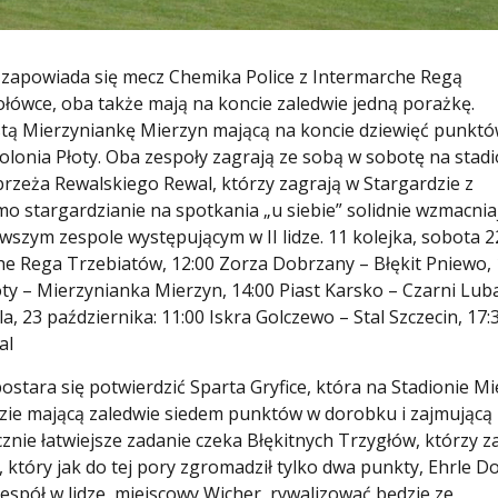
j zapowiada się mecz Chemika Police z Intermarche Regą
ołówce, oba także mają na koncie zaledwie jedną porażkę.
astą Mierzyniankę Mierzyn mającą na koncie dziewięć punktó
Polonia Płoty. Oba zespoły zagrają ze sobą w sobotę na stad
brzeża Rewalskiego Rewal, którzy zagrają w Stargardzie z
o stargardzianie na spotkania „u siebie” solidnie wzmacnia
szym zespole występującym w II lidze. 11 kolejka, sobota 2
che Rega Trzebiatów, 12:00 Zorza Dobrzany – Błękit Pniewo, 
łoty – Mierzynianka Mierzyn, 14:00 Piast Karsko – Czarni Lu
, 23 października: 11:00 Iskra Golczewo – Stal Szczecin, 17:
al
stara się potwierdzić Sparta Gryfice, która na Stadionie Mi
zie mającą zaledwie siedem punktów w dorobku i zajmującą
nie łatwiejsze zadanie czeka Błękitnych Trzygłów, którzy z
który jak do tej pory zgromadził tylko dwa punkty, Ehrle D
espół w lidze, miejscowy Wicher, rywalizować będzie ze