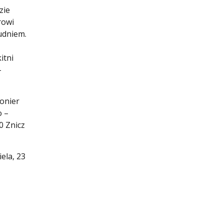
zie
rowi
udniem.
itni
–
ionier
o –
0 Znicz
ela, 23