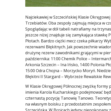
Najciekawiej w Szczecińskiej Klasie Okręgowe
Trzebiatów. Oba zespoły zajmują miejsca w cz
Spoglądając w dół tabeli natrafiamy na trzyn
jeszcze niżej znajduje się zamykająca stawkę 
Płotach. Bardzo ciężki mecz czeka piłkarzy Wy
rezerwami Błękitnych. Jak powszechnie wiadom
drużynę rezerw zawodnikami grającymi w pierw
października: 11:00 Chemik Police – Intermar
Arkonia Szczecin – Ina Ińsko, 14:00 Polonia P
15:00 Odra Chojna – Morzycko Moryń. Niedziela
Błękitni II Stargard – Wybrzeże Rewalskie Rew
W Klasie Okręgowej Północnej zwyżkę formy po
imienia Karola Kucharskiego podejmować będ
czternastą pozycję Tanowię Tanowo. Teoretycz
na własnym boisku z przedostatnim zespołem, 
Szczecińska. W Brojcach jedyny niepokonany z