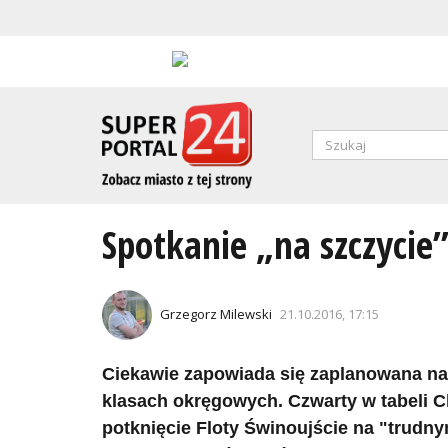
Przejdź
do
treści
Formularz
wyszukiwa
SZUKAJ
Spotkanie „na szczycie”
Grzegorz Milewski
21.10.2016, 17:15
Ciekawie zapowiada się zaplanowana na
klasach okręgowych. Czwarty w tabeli C
potknięcie Floty Świnoujście na "trudny