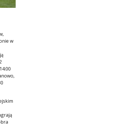
w,
ionie w
ją
2
14:00
banowo,
30
ejskim
agrają
obra