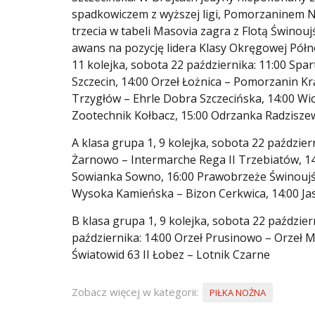
spadkowiczem z wyższej ligi, Pomorzaninem 
trzecia w tabeli Masovia zagra z Flotą Świnou
awans na pozycję lidera Klasy Okręgowej Pół
11 kolejka, sobota 22 października: 11:00 Sp
Szczecin, 14:00 Orzeł Łożnica – Pomorzanin Kr
Trzygłów – Ehrle Dobra Szczecińska, 14:00 W
Zootechnik Kołbacz, 15:00 Odrzanka Radzisz
A klasa grupa 1, 9 kolejka, sobota 22 paździer
Żarnowo – Intermarche Rega II Trzebiatów, 1
Sowianka Sowno, 16:00 Prawobrzeże Świnoujści
Wysoka Kamieńska – Bizon Cerkwica, 14:00 Jas
B klasa grupa 1, 9 kolejka, sobota 22 paździe
października: 14:00 Orzeł Prusinowo – Orzeł Mr
Światowid 63 II Łobez – Lotnik Czarne
Zobacz więcej w kategorii:
PIŁKA NOŻNA