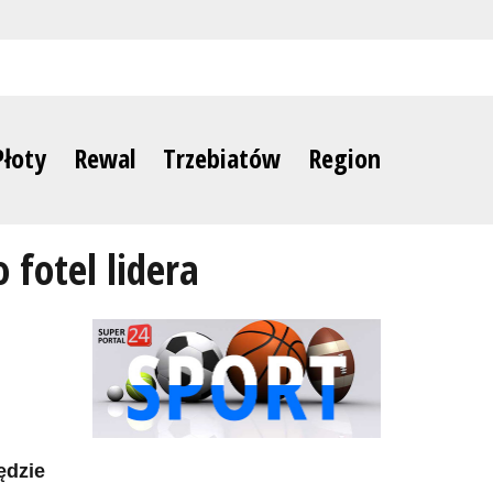
Płoty
Rewal
Trzebiatów
Region
 fotel lidera
ędzie