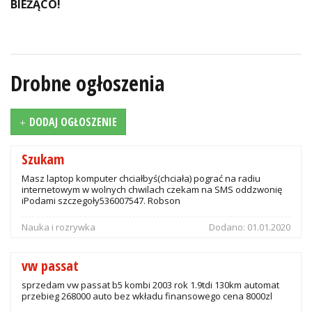
BIEŻĄCO!
Drobne ogłoszenia
DODAJ OGŁOSZENIE
Szukam
Masz laptop komputer chciałbyś(chciała) pograć na radiu
internetowym w wolnych chwilach czekam na SMS oddzwonię
iPodami szczegoły536007547. Robson
Nauka i rozrywka
Dodano:
01.01.2020
vw passat
sprzedam vw passat b5 kombi 2003 rok 1.9tdi 130km automat
przebieg 268000 auto bez wkładu finansowego cena 8000zl