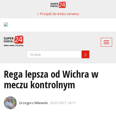
Przejdź
do
Przejdź do treści serwisu
treści
Togg
navi
Formularz
wyszukiwania
SZUKAJ
Rega lepsza od Wichra w
meczu kontrolnym
Grzegorz Milewski
26.07.2017, 16:11