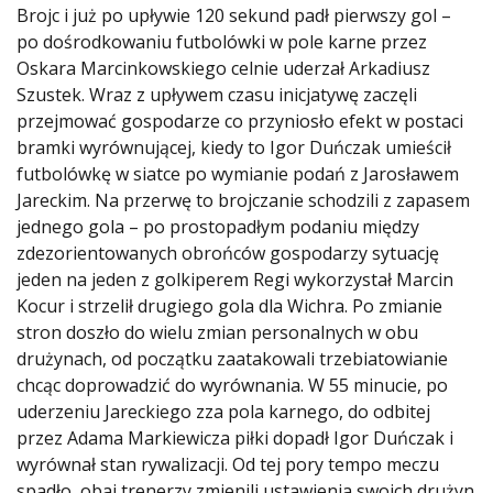
Brojc i już po upływie 120 sekund padł pierwszy gol –
po dośrodkowaniu futbolówki w pole karne przez
Oskara Marcinkowskiego celnie uderzał Arkadiusz
Szustek. Wraz z upływem czasu inicjatywę zaczęli
przejmować gospodarze co przyniosło efekt w postaci
bramki wyrównującej, kiedy to Igor Duńczak umieścił
futbolówkę w siatce po wymianie podań z Jarosławem
Jareckim. Na przerwę to brojczanie schodzili z zapasem
jednego gola – po prostopadłym podaniu między
zdezorientowanych obrońców gospodarzy sytuację
jeden na jeden z golkiperem Regi wykorzystał Marcin
Kocur i strzelił drugiego gola dla Wichra. Po zmianie
stron doszło do wielu zmian personalnych w obu
drużynach, od początku zaatakowali trzebiatowianie
chcąc doprowadzić do wyrównania. W 55 minucie, po
uderzeniu Jareckiego zza pola karnego, do odbitej
przez Adama Markiewicza piłki dopadł Igor Duńczak i
wyrównał stan rywalizacji. Od tej pory tempo meczu
spadło, obaj trenerzy zmienili ustawienia swoich drużyn