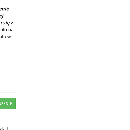
enie
ej
 się z
ilu na
ału w
SZENIE
wilach