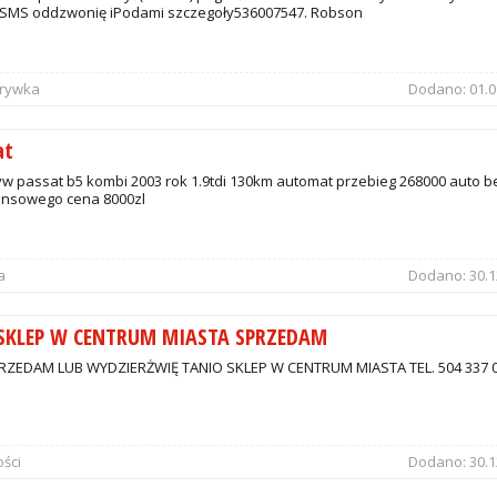
SMS oddzwonię iPodami szczegoły536007547. Robson
zrywka
Dodano:
01.0
at
w passat b5 kombi 2003 rok 1.9tdi 130km automat przebieg 268000 auto b
ansowego cena 8000zl
a
Dodano:
30.1
 SKLEP W CENTRUM MIASTA SPRZEDAM
RZEDAM LUB WYDZIERŻWIĘ TANIO SKLEP W CENTRUM MIASTA TEL. 504 337 
ści
Dodano:
30.1