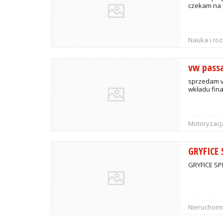
czekam na 
Nauka i ro
vw pass
sprzedam v
wkładu fin
Motoryzacj
GRYFICE
GRYFICE SP
Nieruchomo