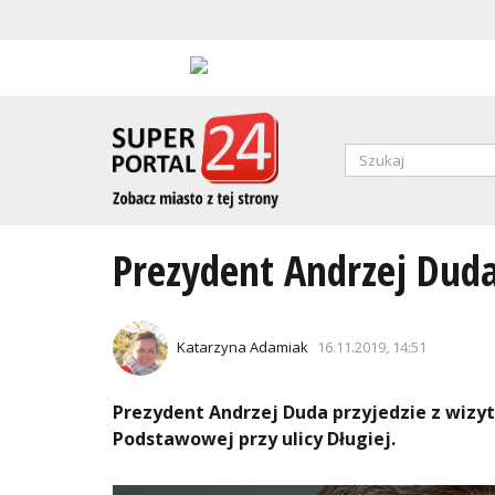
Przejdź
do
treści
Formularz
wyszukiwa
SZUKAJ
Prezydent Andrzej Duda
Katarzyna Adamiak
16.11.2019, 14:51
Prezydent Andrzej Duda przyjedzie z wizyt
Podstawowej przy ulicy Długiej.