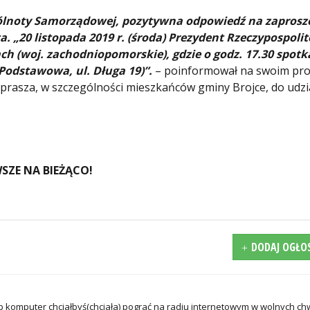
ólnoty Samorządowej, pozytywna odpowiedź na zaprosz
 „20 listopada 2019 r. (środa) Prezydent Rzeczypospolit
ch (woj. zachodniopomorskie), gdzie o godz. 17.30 spotka
Podstawowa, ul. Długa 19)”.
– poinformował na swoim prof
aprasza, w szczególności mieszkańców gminy Brojce, do udzi
SZE NA BIEŻĄCO!
DODAJ OGŁO
 komputer chciałbyś(chciała) pograć na radiu internetowym w wolnych ch