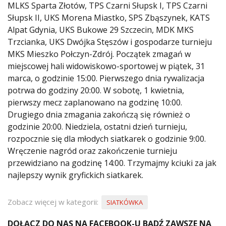
MLKS Sparta Złotów, TPS Czarni Słupsk I, TPS Czarni
Słupsk II, UKS Morena Miastko, SPS Zbąszynek, KATS
Alpat Gdynia, UKS Bukowe 29 Szczecin, MDK MKS
Trzcianka, UKS Dwójka Stęszów i gospodarze turnieju
MKS Mieszko Połczyn-Zdrój. Początek zmagań w
miejscowej hali widowiskowo-sportowej w piątek, 31
marca, o godzinie 15:00. Pierwszego dnia rywalizacja
potrwa do godziny 20:00. W sobotę, 1 kwietnia,
pierwszy mecz zaplanowano na godzinę 10:00.
Drugiego dnia zmagania zakończą się również o
godzinie 20:00. Niedziela, ostatni dzień turnieju,
rozpocznie się dla młodych siatkarek o godzinie 9:00.
Wręczenie nagród oraz zakończenie turnieju
przewidziano na godzinę 14:00. Trzymajmy kciuki za jak
najlepszy wynik gryfickich siatkarek.
Zobacz więcej w kategorii:
SIATKÓWKA
DOŁĄCZ DO NAS NA FACEBOOK-U BĄDŹ ZAWSZE NA