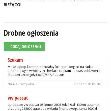
BIEŻĄCO!
Drobne ogłoszenia
DODAJ OGŁOSZENIE
Szukam
Masz laptop komputer chciałbyś(chciała) pograć na radiu
internetowym w wolnych chwilach czekam na SMS oddzwonię
iPodami szczegoły536007547. Robson
Nauka i rozrywka
Dodano:
01.01.2020
vw passat
sprzedam vw passat b5 kombi 2003 rok 1.9tdi 130km automat
przebieg 268000 auto bez wkładu finansowego cena 8000zl