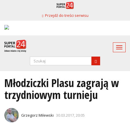
Przejdź
do
Przejdź do treści serwisu
treści
Togg
navi
Formularz
wyszukiwania
SZUKAJ
Młodziczki Plasu zagrają w
trzydniowym turnieju
Grzegorz Milewski
30.03.2017, 20:05