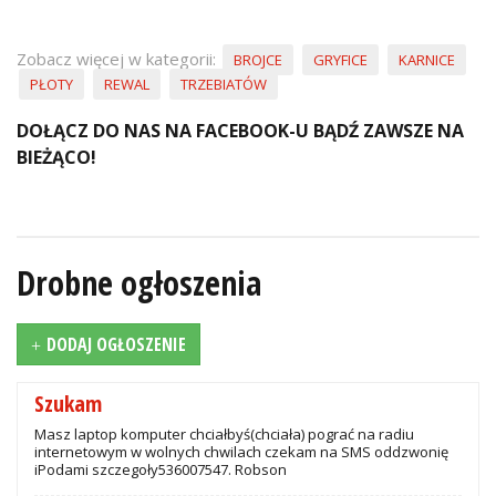
Zobacz więcej w kategorii:
BROJCE
GRYFICE
KARNICE
PŁOTY
REWAL
TRZEBIATÓW
DOŁĄCZ DO NAS NA FACEBOOK-U BĄDŹ ZAWSZE NA
BIEŻĄCO!
Drobne ogłoszenia
DODAJ OGŁOSZENIE
Szukam
Masz laptop komputer chciałbyś(chciała) pograć na radiu
internetowym w wolnych chwilach czekam na SMS oddzwonię
iPodami szczegoły536007547. Robson