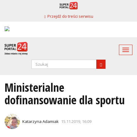
Przejdź
do
Przejdź do treści serwisu
treści
Togg
navi
Formularz
wyszukiwania
SZUKAJ
Ministerialne
dofinansowanie dla sportu
Katarzyna Adamiak
15.11.2019, 16:09