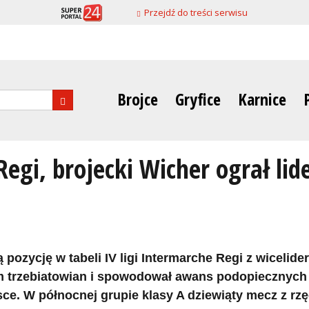
Przejdź do treści serwisu
Brojce
Gryfice
Karnice
nia
Regi, brojecki Wicher ograł lid
pozycję w tabeli IV ligi Intermarche Regi z wicelide
em trzebiatowian i spowodował awans podopiecznych
jsce. W północnej grupie klasy A dziewiąty mecz z rz