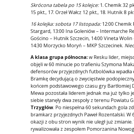
Skrócona tabela po 15 kolejce:
1. Chemik 32 pkt
15 pkt., 17. Orzeł Wałcz 12 pkt., 18. Hutnik 8 pk
16 kolejka: sobota 17 listopada:
12:00 Chemik P
Stargard, 13:00 Ina Goleniów – Intermarche R
Gościno – Hutnik Szczecin, 14:00 Vineta Wolin
14:30 Morzycko Moryń – MKP Szczecinek.
Nied
A klasa grupa północna:
w Resku lider, mie
objęli w 60 minucie po trafieniu Szymona Maka
defensorów przyjezdnych futbolówka wpadła do
Bramkę decydującą o zwycięstwie podopieczn
końcem podstawowego czasu gry Bartłomiej Drz
Mewa pozostała liderem jednak ma już tylko 
siebie stanęły dwa zespoły z terenu Powiatu G
Trzygłów
. Po niespełna 60 sekundach gola zd
bramkarz przyjezdnych Paweł Rozentalski. W 
okazji z obu stron wynik nie uległ już zmianie.
rywalizowała z zespołem Pomorzanina Nowogar