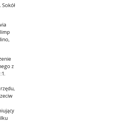
. Sokół
via
Olimp
lino,
zenie
nego z
:1.
 rzędu,
rzeciw
niujący
ilku