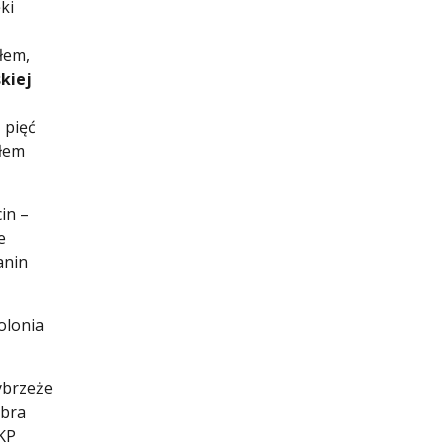
ki
łem,
kiej
 pięć
ałem
in –
e
anin
Polonia
ybrzeże
obra
KP