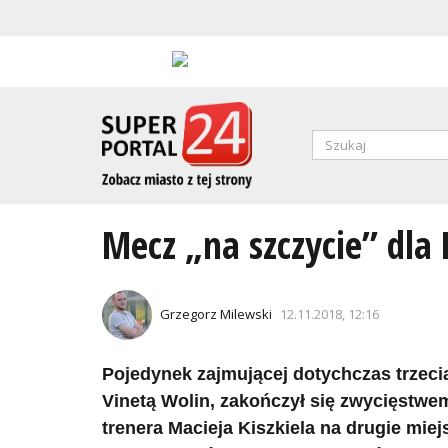
Przejdź
do
treści
Formularz
wyszukiwa
SZUKAJ
Mecz „na szczycie” dla 
Grzegorz Milewski
12.11.2018, 12:16
Pojedynek zajmującej dotychczas trzecią 
Vinetą Wolin, zakończył się zwycięstw
trenera Macieja Kiszkiela na drugie mie