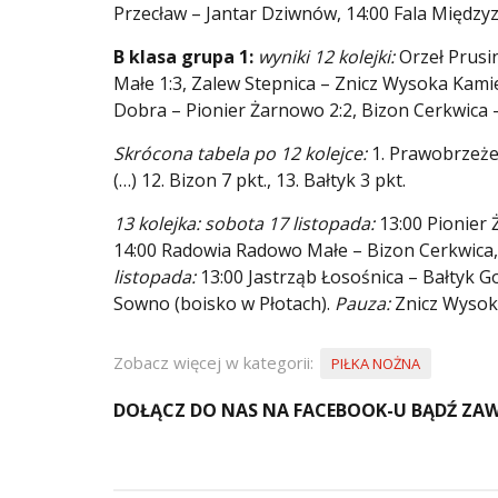
Przecław – Jantar Dziwnów, 14:00 Fala Międz
B klasa grupa 1:
wyniki 12 kolejki:
Orzeł Prusi
Małe 1:3, Zalew Stepnica – Znicz Wysoka Kami
Dobra – Pionier Żarnowo 2:2, Bizon Cerkwica 
Skrócona tabela po 12 kolejce:
1. Prawobrzeże 3
(…) 12. Bizon 7 pkt., 13. Bałtyk 3 pkt.
13 kolejka: sobota 17 listopada:
13:00 Pionier
14:00 Radowia Radowo Małe – Bizon Cerkwica,
listopada:
13:00 Jastrząb Łosośnica – Bałtyk G
Sowno (boisko w Płotach).
Pauza:
Znicz Wysok
Zobacz więcej w kategorii:
PIŁKA NOŻNA
DOŁĄCZ DO NAS NA FACEBOOK-U BĄDŹ ZAW