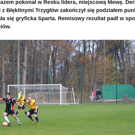
m razem pokonał w Resku lidera, miejscową Mewę. De
z Błękitnymi Trzygłów zakończył się podziałem pun
 się gryficka Sparta. Remisowy rezultat padł w spo
niów.