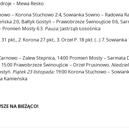
yzdroje – Mewa Resko
nowo – Korona Stuchowo 2:4, Sowianka Sowno – Radowia 
eńska 2:0, Bałtyk Gostyń – Prawobrzeże Świnoujście 0:6, Sa
– Promień Mosty 6:3.
Pauza:
Jastrząb Łosośnica
1 pkt., 2. Korona 27 pkt., 3. Orzeł P. 18 pkt. (…) 7. Sowianka 
 Żarnowo – Zalew Stepnica, 14:00 Promień Mosty – Sarmata 
 15:00 Prawobrzeże Świnoujście – Orzeł Prusinowo.
Niedziel
ostyń.
Piątek 23 listopada:
19:00 Korona Stuchowo – Sowian
a Kamieńska
SZE NA BIEŻĄCO!