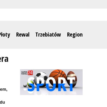
Płoty
Rewal
Trzebiatów
Region
era
rem,
ędu