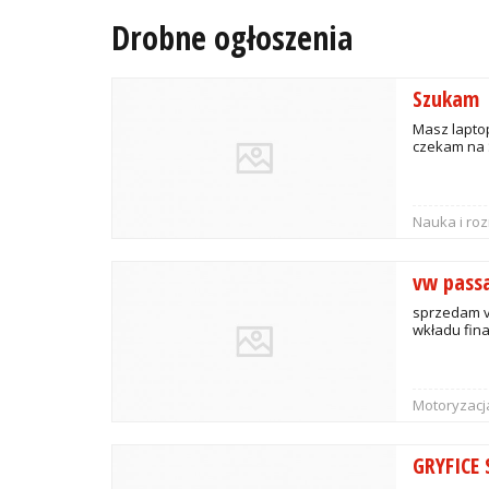
Drobne ogłoszenia
Szukam
Masz laptop
czekam na 
Nauka i ro
vw pass
sprzedam v
wkładu fin
Motoryzacj
GRYFICE