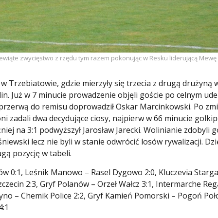
dziewiąte zwycięstwo z rzędu tym razem pokonując w Resku liderującą Mewę 
 Trzebiatowie, gdzie mierzyły się trzecia z drugą drużyną w
n. Już w 7 minucie prowadzenie objęli goście po celnym ude
 przerwą do remisu doprowadził Oskar Marcinkowski. Po zm
oni zadali dwa decydujące ciosy, najpierw w 66 minucie golki
iej na 3:1 podwyższył Jarosław Jarecki. Wolinianie zdobyli g
ewski lecz nie byli w stanie odwrócić losów rywalizacji. Dzi
gą pozycję w tabeli.
w 0:1, Leśnik Manowo – Rasel Dygowo 2:0, Kluczevia Starga
czecin 2:3, Gryf Polanów – Orzeł Wałcz 3:1, Intermarche Reg
yno – Chemik Police 2:2, Gryf Kamień Pomorski – Pogoń Poł
4:1