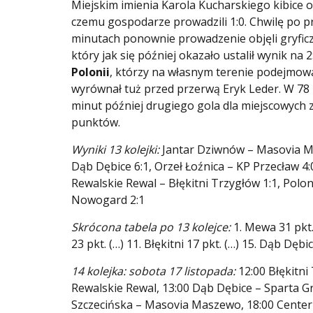
Miejskim imienia Karola Kucharskiego kibice o
czemu gospodarze prowadzili 1:0. Chwilę po pr
minutach ponownie prowadzenie objęli gryficz
który jak się później okazało ustalił wynik na 
Polonii
, którzy na własnym terenie podejmowa
wyrównał tuż przed przerwą Eryk Leder. W 78 
minut później drugiego gola dla miejscowych 
punktów.
Wyniki 13 kolejki:
Jantar Dziwnów – Masovia Ma
Dąb Dębice 6:1, Orzeł Łoźnica – KP Przecław 4
Rewalskie Rewal – Błękitni Trzygłów 1:1, Polo
Nowogard 2:1
Skrócona tabela po 13 kolejce:
1. Mewa 31 pkt.,
23 pkt. (…) 11. Błękitni 17 pkt. (…) 15. Dąb Dębi
14 kolejka: sobota 17 listopada:
12:00 Błękitn
Rewalskie Rewal, 13:00 Dąb Dębice – Sparta Gr
Szczecińska – Masovia Maszewo, 18:00 Center