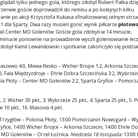
glądali tylko jednego gola, którego zdobył Robert Pałka dzię
zerwie goście doprowadzili do remisu a po kolejnych kilku
anie po akcji Krzysztofa Kubasa sfinalizowanej celnym strza
2:1 dla Sparty. Dwa razy musieli gonić wynik piłkarze
płotows
li Center MD Goleniów. Goście gola zdobyli w 14 minucie,
minucie ponownie na prowadzenie wyszli goleniowianie lecz
zdobył Kamil Lewandowski i spotkanie zakończyło się podzi
szewo 4:0, Mewa Resko – Wicher Brojce 1:2, Arkonia Szczec
:0, Fala Międzyzdroje – Ehrle Dobra Szczecińska 3:2, Wybrzeż
nia Płoty – Center MD Goleniów 2:2, Sparta Gryfice – Pomorz
 2. Wicher 30 pkt., 3. Wybrzeże 25 pkt., 4. Sparta 25 pkt., 5. 
ce 10 pkt., 16. Masovia 4 pkt.
i Trzygłów – Polonia Płoty, 13:00 Pomorzanin Nowogard – W
yfice, 14:00 Wicher Brojce – Arkonia Szczecin, 14:00 Ehrle D
 MD Goleniów – Orzeł Łoźnica.
Niedziela 18 listopada:
13:00 