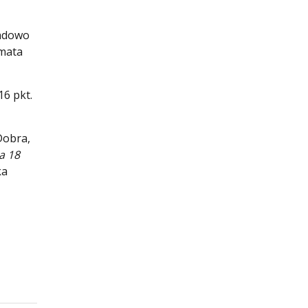
Radowo
rmata
16 pkt.
Dobra,
a 18
ka