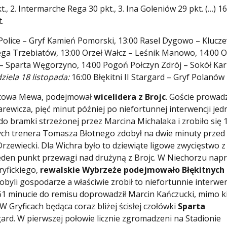
., 2. Intermarche Rega 30 pkt., 3. Ina Goleniów 29 pkt. (…) 16
t.
olice – Gryf Kamień Pomorski, 13:00 Rasel Dygowo – Klucze
ega Trzebiatów, 13:00 Orzeł Wałcz – Leśnik Manowo, 14:00 
 – Sparta Węgorzyno, 14:00 Pogoń Połczyn Zdrój – Sokół Kar
ziela 18 listopada:
16:00 Błękitni II Stargard – Gryf Polanów
jscowa Mewa, podejmował
wicelidera z Brojc
. Goście prowad
rewicza, pięć minut później po niefortunnej interwencji jed
 bramki strzeżonej przez Marcina Michalaka i zrobiło się 1
ych trenera Tomasza Błotnego zdobył na dwie minuty przed
ewiecki. Dla Wichra było to dziewiąte ligowe zwycięstwo z
jeden punkt przewagi nad drużyną z Brojc. W Niechorzu nap
ryfickiego,
rewalskie Wybrzeże podejmowało Błękitnych
obyli gospodarze a właściwie zrobił to niefortunnie interwe
61 minucie do remisu doprowadził Marcin Kańczucki, mimo k
 W Gryficach będąca coraz bliżej ścisłej czołówki
Sparta
d. W pierwszej połowie licznie zgromadzeni na Stadionie