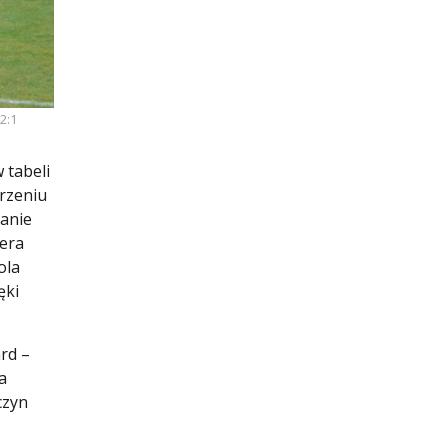
2:1
 tabeli
rzeniu
ianie
pera
ola
ęki
rd –
a
czyn