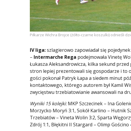
Piłkarze Wichra Brojce (żółto-czarne koszulki) odnieśli 
IV liga:
szlagierowo zapowiadał się pojedynek w
–
Intermarche Rega
podejmowała Vinetę Woli
Łukasza Aleksandrowicza, kilka sekund przed
stron lepiej prezentowali się gospodarze i to 
gości pokonał Patryk Łapa a siedem minut późn
kontaktowego, którego autorem był Kamil Wiśni
zwycięstwu trzebiatowianie awansowali na dru
Wyniki 15 kolejki:
MKP Szczecinek – Ina Golenió
Morzycko Moryń 3:1, Sokół Karlino – Hutnik Sz
Trzebiatów – Vineta Wolin 3:2, Sparta Węgorz
Zdrój 1:1, Błękitni II Stargard – Olimp Gościno 