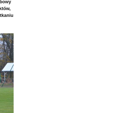
rbowy
któw,
tkaniu