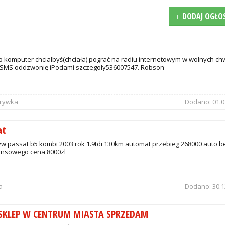
DODAJ OGŁO
 komputer chciałbyś(chciała) pograć na radiu internetowym w wolnych ch
SMS oddzwonię iPodami szczegoły536007547. Robson
zrywka
Dodano:
01.0
at
w passat b5 kombi 2003 rok 1.9tdi 130km automat przebieg 268000 auto b
ansowego cena 8000zl
a
Dodano:
30.1
 SKLEP W CENTRUM MIASTA SPRZEDAM