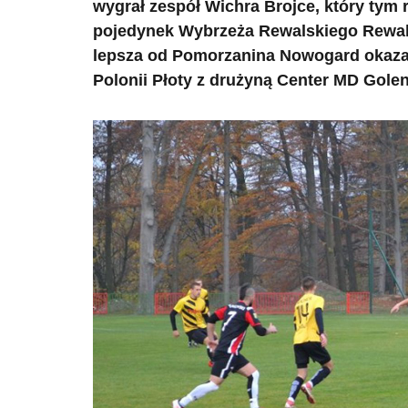
wygrał zespół Wichra Brojce, który ty
pojedynek Wybrzeża Rewalskiego Rewal 
lepsza od Pomorzanina Nowogard okazała
Polonii Płoty z drużyną Center MD Gole