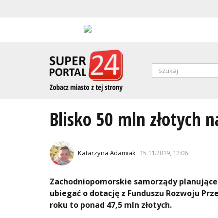
Przejdź
do
treści
Formularz
wyszukiwa
SZUKAJ
Blisko 50 mln złotych 
Katarzyna Adamiak
15.11.2019, 12:06
Zachodniopomorskie samorządy planujące
ubiegać o dotację z Funduszu Rozwoju Pr
roku to ponad 47,5 mln złotych.