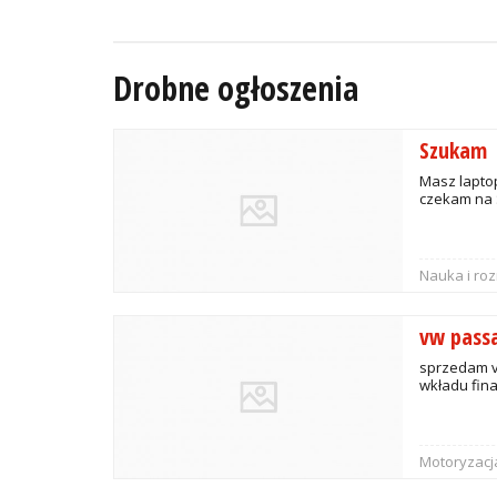
Drobne ogłoszenia
Szukam
Masz laptop
czekam na 
Nauka i ro
vw pass
sprzedam v
wkładu fin
Motoryzacj