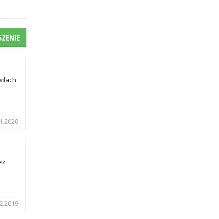
SZENIE
wilach
1.2020
ez
2.2019