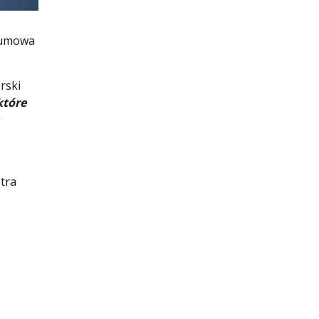
e umowa
rski
które
tra