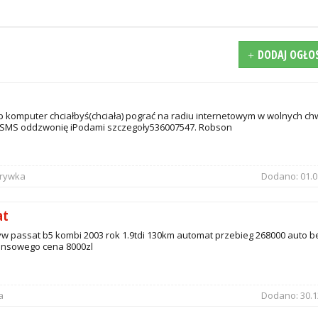
DODAJ OGŁO
 komputer chciałbyś(chciała) pograć na radiu internetowym w wolnych ch
SMS oddzwonię iPodami szczegoły536007547. Robson
zrywka
Dodano:
01.0
at
w passat b5 kombi 2003 rok 1.9tdi 130km automat przebieg 268000 auto b
ansowego cena 8000zl
a
Dodano:
30.1