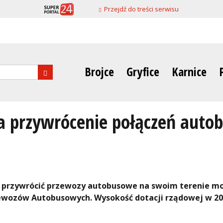
Przejdź do treści serwisu
Brojce
Gryfice
Karnice
nia
na przywrócenie połączeń aut
 przywrócić przewozy autobusowe na swoim terenie mo
zewozów Autobusowych. Wysokość dotacji rządowej w 2