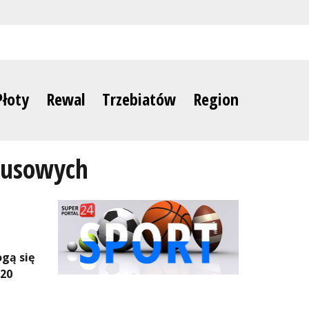
Płoty
Rewal
Trzebiatów
Region
obusowych
gą się
020