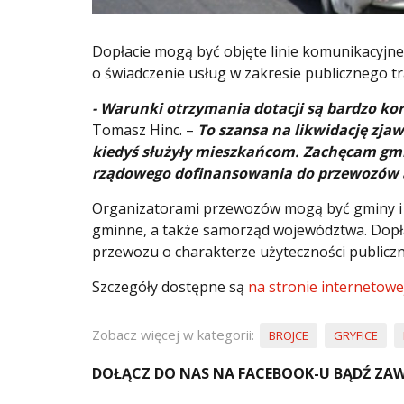
Dopłacie mogą być objęte linie komunikacyjne 
o świadczenie usług w zakresie publicznego t
- Warunki otrzymania dotacji są bardzo k
Tomasz Hinc. –
To szansa na likwidację zja
kiedyś służyły mieszkańcom. Zachęcam gmi
rządowego dofinansowania do przewozów
Organizatorami przewozów mogą być gminy i 
gminne, a także samorząd województwa. Dopłat
przewozu o charakterze użyteczności publiczne
Szczegóły dostępne są
na stronie internetowej
Zobacz więcej w kategorii:
BROJCE
GRYFICE
DOŁĄCZ DO NAS NA FACEBOOK-U BĄDŹ ZAW