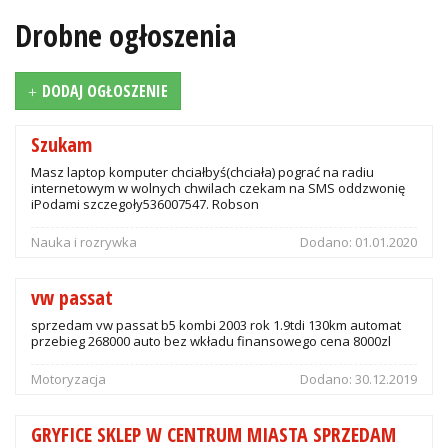
Drobne ogłoszenia
DODAJ OGŁOSZENIE
Szukam
Masz laptop komputer chciałbyś(chciała) pograć na radiu
internetowym w wolnych chwilach czekam na SMS oddzwonię
iPodami szczegoły536007547. Robson
Nauka i rozrywka
Dodano:
01.01.2020
vw passat
sprzedam vw passat b5 kombi 2003 rok 1.9tdi 130km automat
przebieg 268000 auto bez wkładu finansowego cena 8000zl
Motoryzacja
Dodano:
30.12.2019
GRYFICE SKLEP W CENTRUM MIASTA SPRZEDAM