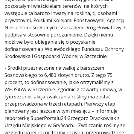
pozostałymi właścicielami terenów, na których
występuje ta bardzo inwazyjna roślina, tj. osobami
prywatnymi, Polskimi Kolejami Państwowymi, Agencją
Nieruchomości Rolnych i Zarządem Dróg Powiatowych,
podpisała stosowne porozumienie. Dzięki niemu
możliwe było ubieganie się o pozyskanie
dofinansowania z Wojewódzkiego Funduszu Ochrony
Środowiska i Gospodarki Wodnej w Szczecinie.
- Środki przeznaczone na walkę z barszczem
Sosnowskiego to 6,480 złotych brutto. Z tego 75
procent, to dofinansowanie, jakie otrzymaliśmy z
WFOŚiGW w Szczecinie. Zgodnie z zawartą umową, w
tym sezonie, akcja zwalczania rośliny ma zostać
przeprowadzona w trzech etapach. Pierwszy etap
planowany jest jeszcze w tym miesiącu – informuje
reporterkę SuperPortalu24 Grzegorz Drążkowiak z
Urzędu Miejskiego w Gryficach. - Zwalczanie rośliny ze
względu na jej różne formy rozwoju przeprowadzone