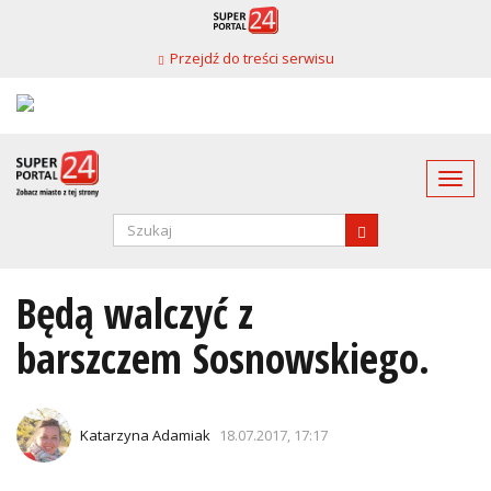
Przejdź
do
Przejdź do treści serwisu
treści
Togg
navi
Formularz
wyszukiwania
SZUKAJ
Będą walczyć z
barszczem Sosnowskiego.
Katarzyna Adamiak
18.07.2017, 17:17