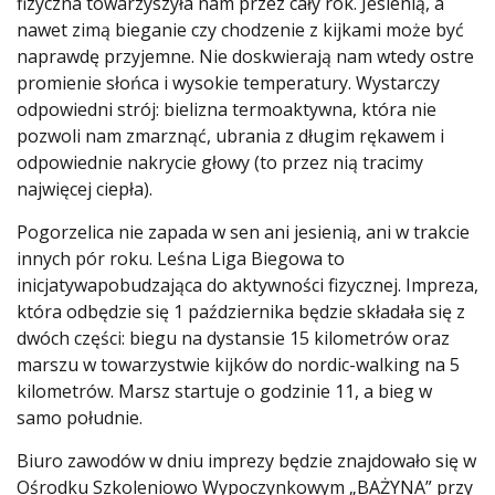
fizyczna towarzyszyła nam przez cały rok. Jesienią, a
nawet zimą bieganie czy chodzenie z kijkami może być
naprawdę przyjemne. Nie doskwierają nam wtedy ostre
promienie słońca i wysokie temperatury. Wystarczy
odpowiedni strój: bielizna termoaktywna, która nie
pozwoli nam zmarznąć, ubrania z długim rękawem i
odpowiednie nakrycie głowy (to przez nią tracimy
najwięcej ciepła).
Pogorzelica nie zapada w sen ani jesienią, ani w trakcie
innych pór roku. Leśna Liga Biegowa to
inicjatywa
pobudzająca do aktywności fizycznej. Impreza,
która odbędzie się 1 października będzie składała się z
dwóch części: biegu na dystansie 15 kilometrów oraz
marszu w towarzystwie kijków do nordic-walking na 5
kilometrów. Marsz startuje o godzinie 11, a bieg w
samo południe.
Biuro zawodów w dniu imprezy będzie znajdowało się w
Ośrodku Szkoleniowo Wypoczynkowym „BAŻYNA” przy