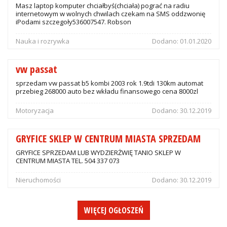
Masz laptop komputer chciałbyś(chciała) pograć na radiu
internetowym w wolnych chwilach czekam na SMS oddzwonię
iPodami szczegoły536007547. Robson
Nauka i rozrywka
Dodano:
01.01.2020
vw passat
sprzedam vw passat b5 kombi 2003 rok 1.9tdi 130km automat
przebieg 268000 auto bez wkładu finansowego cena 8000zl
Motoryzacja
Dodano:
30.12.2019
GRYFICE SKLEP W CENTRUM MIASTA SPRZEDAM
GRYFICE SPRZEDAM LUB WYDZIERŻWIĘ TANIO SKLEP W
CENTRUM MIASTA TEL. 504 337 073
Nieruchomości
Dodano:
30.12.2019
WIĘCEJ OGŁOSZEŃ