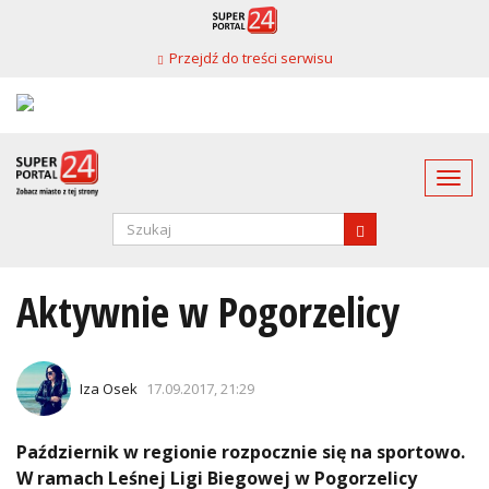
Przejdź
do
Przejdź do treści serwisu
treści
Togg
navi
Formularz
wyszukiwania
SZUKAJ
Aktywnie w Pogorzelicy
Iza Osek
17.09.2017, 21:29
Październik w regionie rozpocznie się na sportowo.
W ramach Leśnej Ligi Biegowej w Pogorzelicy