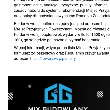
gastronomiczne, atrakcje turystyczne, punkty informacj
zasady naboru do systemu rekomendacji Miejsc Przy
oraz opisy długodystansowych tras Pomorza Zachodni
Folder w wersji online dostępny jest pod adresem
https
Miejsc Przyjaznych Rowerzystom. Można go również o
Folder w wersji papierowej, wydany w ilości 1500 egze
163), gdzie będzie go można otrzymać bezpłatnie.
Więcej informacji, w tym pełna lista Miejsc Przyjaz
formularz zgłoszeniowy oraz Regulamin przyznawania c
adresem
https://rowery.wzp.pl/mpr-y