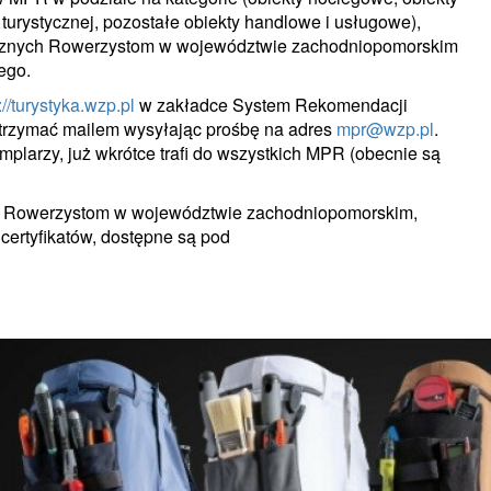
i turystycznej, pozostałe obiekty handlowe i usługowe),
jaznych Rowerzystom w województwie zachodniopomorskim
ego.
://turystyka.wzp.pl
w zakładce System Rekomendacji
trzymać mailem wysyłając prośbę na adres
mpr@wzp.pl
.
mplarzy, już wkrótce trafi do wszystkich MPR (obecnie są
nych Rowerzystom w województwie zachodniopomorskim,
ertyfikatów, dostępne są pod