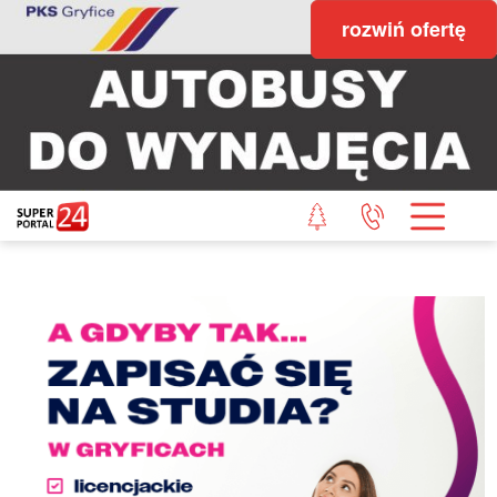
rozwiń ofertę
STRONA GŁÓWNA
POWIAT GRYFICKI
POWIAT ŁOBESKI
POWIAT GOLENIOWSKI
WIADOMOŚCI Z LASU
STUDIO SUPERPORTALU
KONTAKT
REDAKCJA
REGULAMIN