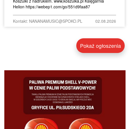
Koszulki z nadrukiem. www,koszulka.pl Księgarnia
Helion https://webep1.com/go/551d9faa87
Kontakt: NANANAMUSIC@SPOKO.PL
02.08.2026
Pokaż ogłoszenia