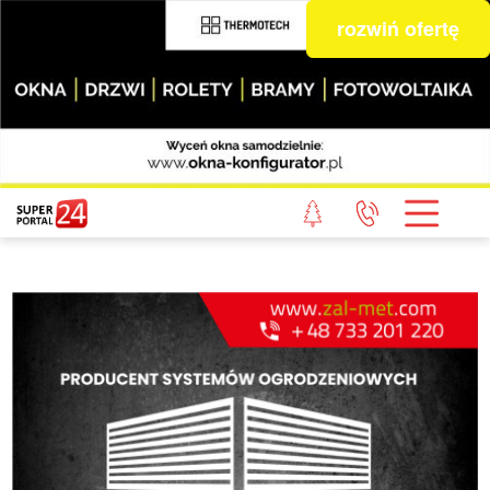
rozwiń ofertę
STRONA GŁÓWNA
POWIAT GRYFICKI
POWIAT ŁOBESKI
POWIAT GOLENIOWSKI
WIADOMOŚCI Z LASU
STUDIO SUPERPORTALU
KONTAKT
REDAKCJA
REGULAMIN