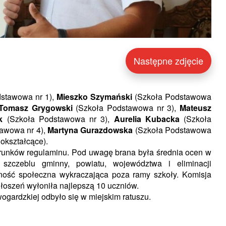
Następne zdjęcie
stawowa nr 1),
Mieszko Szymański
(Szkoła Podstawowa
Tomasz Grygowski
(Szkoła Podstawowa nr 3),
Mateusz
k
(Szkoła Podstawowa nr 3),
Aurelia Kubacka
(Szkoła
awowa nr 4),
Martyna Gurazdowska
(Szkoła Podstawowa
okształcące).
arunków regulaminu. Pod uwagę brana była średnia ocen w
szczeblu gminny, powiatu, województwa i eliminacji
ność społeczna wykraczająca poza ramy szkoły. Komisja
łoszeń wyłoniła najlepszą 10 uczniów.
gardzkiej odbyło się w miejskim ratuszu.