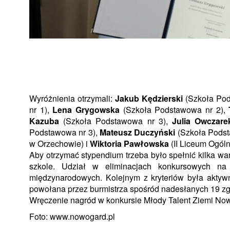
Wyróżnienia otrzymali:
Jakub Kędzierski
(Szkoła Pod
nr 1),
Lena Grygowska
(Szkoła Podstawowa nr 2),
Kazuba
(Szkoła Podstawowa nr 3),
Julia Owczare
Podstawowa nr 3),
Mateusz Duczyński
(Szkoła Podst
w Orzechowie) i
Wiktoria Pawłowska
(II Liceum Ogóln
Aby otrzymać stypendium trzeba było spełnić kilka w
szkole. Udział w eliminacjach konkursowych na 
międzynarodowych. Kolejnym z kryteriów była aktyw
powołana przez burmistrza spośród nadesłanych 19 zg
Wręczenie nagród w konkursie Młody Talent Ziemi Nowo
Foto: www.nowogard.pl