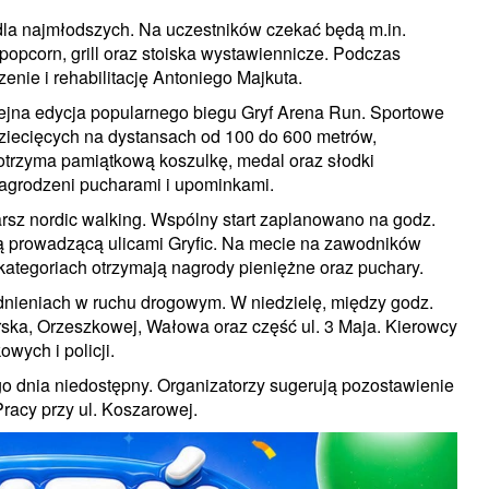
 dla najmłodszych. Na uczestników czekać będą m.in.
opcorn, grill oraz stoiska wystawiennicze. Podczas
nie i rehabilitację Antoniego Majkuta.
lejna edycja popularnego biegu Gryf Arena Run. Sportowe
ziecięcych na dystansach od 100 do 600 metrów,
trzyma pamiątkową koszulkę, medal oraz słodki
nagrodzeni pucharami i upominkami.
sz nordic walking. Wspólny start zaplanowano na godz.
asą prowadzącą ulicami Gryfic. Na mecie na zawodników
ategoriach otrzymają nagrody pieniężne oraz puchary.
dnieniach w ruchu drogowym. W niedzielę, między godz.
rska, Orzeszkowej, Wałowa oraz część ul. 3 Maja. Kierowcy
wych i policji.
ego dnia niedostępny. Organizatorzy sugerują pozostawienie
acy przy ul. Koszarowej.