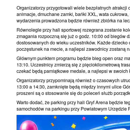
Organizatorzy przygotowali wiele bezpłatnych atrakcji
animacje, dmuchane zamki, bańki XXL, wata cukrowa, p
wydarzenia prowadzona będzie również zbiórka na lecze
Równolegle przy hali sportowej rozegrana zostanie ko
zmagania rozpoczną się już o godz. 10:00 od biegów d
dostosowanych do wieku uczestników. Każde dziecko o
poczęstunek na mecie, a najlepsi zawodnicy zostaną 
Głównym punktem programu będzie bieg open oraz mar
13:10. Uczestnicy zmierzą się z pięciokilometrową tr
czekać będą pamiątkowe medale, a najlepsi w swoich k
Organizatorzy przypominają również o czasowych utru
13:00 a 14:30, zamknięte będą między innymi ulice Gó
proszeni są o stosowanie się do poleceń służb porządko
Warto dodać, że parking przy hali Gryf Arena będzie t
samochodów na parkingu przy Powiatowym Urzędzie Pr