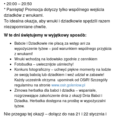
• 20:00 – 20:50
* Pamiętaj! Promocja dotyczy tylko wspólnego wejścia
dziadków z wnukami.
To idealna okazja, aby wnuki i dziadkowie spędzili razem
niezapomniane chwile.
W te dni świętujemy w wyjątkowy sposób:
Babcie i Dziadkowie nie płacą za wstęp ani za
wypożyczenie łyżew – pod warunkiem wspólnego przyjścia
z wnukami!
Wnuki wchodzą na lodowisko zgodnie z cennikiem
Fotobudka – uwiecznijcie uśmiechy!
Konkurs fotograficzny – uchwyć piękne momenty na lodzie
ze swoją babcią lub dziadkiem i weź udział w zabawie!
Każdy uczestnik otrzyma upominek od OSiR! Szczegóły
regulaminu na stronie
www.osir.goleniow.pl
Zimowa herbatka dla babci i dziadka – wspaniałe,
rozgrzewające zakończenie dnia z okazji Dnia Babci i
Dziadka. Herbatka dostępna na prośbę w wypożyczalni
łyżew.
Nie przegap tej okazji – dołącz do nas 21 i 22 stycznia i