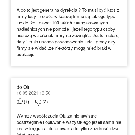
A co to jest generalna dyrekcja ? To musi być ktoś z
firmy lasy , no cóż w każdej firmie są takiego typu
ludzie, że I nawet 100 takich zaangażowanych
nadleśniczych nie pomoże , jeżeli tego typu osoby
niszczą wizerunek firmy na zewnątrz. Jestem starej
daty i mnie uczono poszanowania ludzi, pracy czy
firmy ale widać ,że niektórzy mogą mieć braki w
edukacji.
do Oli
18.05.2021 13:50
(
1
)
(
3
)
Wyrazy współczucia Olu za nienawistne
postrzeganie i opluwanie wszystkiego jeżeli sama nie
jest w kręgu zainteresowania to tylko zazdrość i tzw.
żółć wylała.