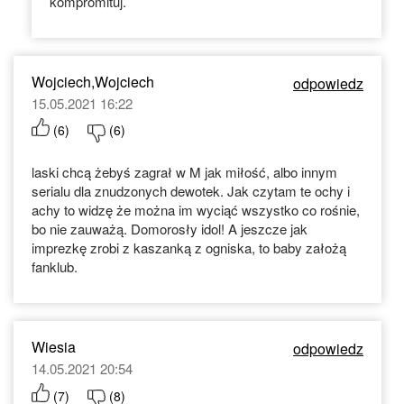
kompromituj.
Wojciech,Wojciech
odpowiedz
15.05.2021 16:22
(
6
)
(
6
)
laski chcą żebyś zagrał w M jak miłość, albo innym
serialu dla znudzonych dewotek. Jak czytam te ochy i
achy to widzę że można im wyciąć wszystko co rośnie,
bo nie zauważą. Domorosły idol! A jeszcze jak
imprezkę zrobi z kaszanką z ogniska, to baby założą
fanklub.
Wiesia
odpowiedz
14.05.2021 20:54
(
7
)
(
8
)