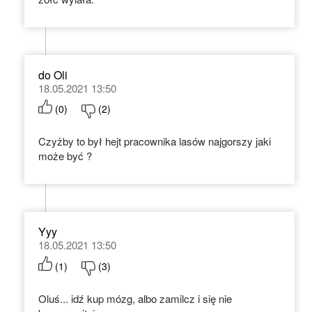
do Oli
18.05.2021 13:50
(
0
)
(
2
)
Czyżby to był hejt pracownika lasów najgorszy jaki
może być ?
Yyy
18.05.2021 13:50
(
1
)
(
3
)
Oluś... idź kup mózg, albo zamilcz i się nie