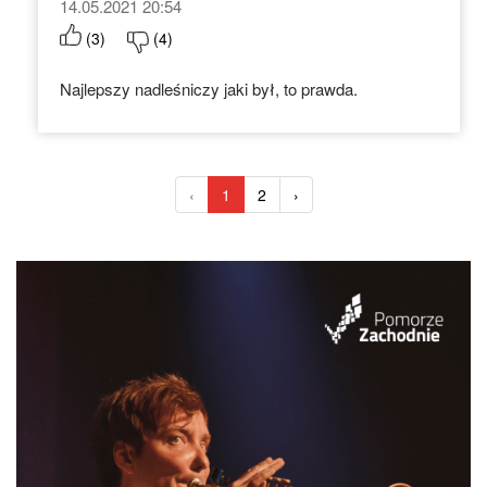
14.05.2021 20:54
(
3
)
(
4
)
Najlepszy nadleśniczy jaki był, to prawda.
‹
1
2
›