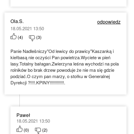
Ola.S.
odpowiedz
18.05.2021 13:50
(
4
)
(
3
)
Panie Nadlešniczy"Od lewicy do prawicy"Kaszanką i
kiełbasą nie oczyści Pan powietrza.Wyciete w pień
lasy.Totalny bałagan.Zwierzyna leśna wychodzi na pola
rolników bo brak drzew powoduje że nie ma się gdzie
podziać.O czym pan marzy, o stołku w Generalnej
Dyrekcji ?!!!!.KPINY!!!!!!!!!!!!.
Paweł
18.05.2021 13:50
(
0
)
(
2
)