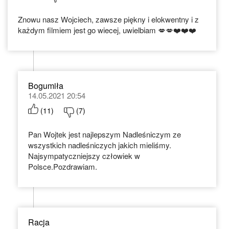
Znowu nasz Wojciech, zawsze piękny i elokwentny i z
każdym filmiem jest go wiecej, uwielbiam 💋💋❤️❤️❤️
Bogumiła
14.05.2021 20:54
(
11
)
(
7
)
Pan Wojtek jest najlepszym Nadleśniczym ze
wszystkich nadleśniczych jakich mieliśmy.
Najsympatyczniejszy człowiek w
Polsce.Pozdrawiam.
Racja