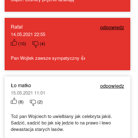
Rafał
odpowiedz
14.05.2021 22:55
(
10
)
(
4
)
Pan Wojtek zawsze sympatyczny 👍
Ło matko
odpowiedz
15.05.2021 11:01
(
8
)
(
2
)
Toż pan Wojciech to uwielbiany jak celebryta jakiś.
Sadzić, sadzić bo jak się jedzie to na prawo i lewo
dewastacja starych lasów.