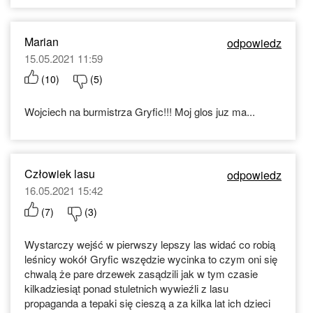
Marian
odpowiedz
15.05.2021 11:59
(
10
)
(
5
)
Wojciech na burmistrza Gryfic!!! Moj glos juz ma...
Człowiek lasu
odpowiedz
16.05.2021 15:42
(
7
)
(
3
)
Wystarczy wejść w pierwszy lepszy las widać co robią
leśnicy wokół Gryfic wszędzie wycinka to czym oni się
chwalą że pare drzewek zasądzili jak w tym czasie
kilkadziesiąt ponad stuletnich wywieźli z lasu
propaganda a tepaki się cieszą a za kilka lat ich dzieci