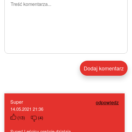
Super
odpowiedz
14.05.2021 21:36
(
13
)
(
4
)
Super! Leśnicy prężnie działają