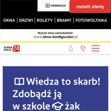
rozwiń ofertę
STRONA GŁÓWNA
POWIAT GRYFICKI
POWIAT ŁOBESKI
POWIAT GOLENIOWSKI
WIADOMOŚCI Z LASU
STUDIO SUPERPORTALU
KONTAKT
REDAKCJA
REGULAMIN