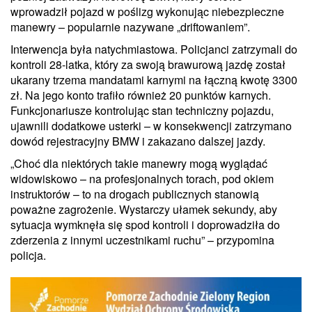
wprowadził pojazd w poślizg wykonując niebezpieczne
manewry – popularnie nazywane „driftowaniem”.
Interwencja była natychmiastowa. Policjanci zatrzymali do
kontroli 28-latka, który za swoją brawurową jazdę został
ukarany trzema mandatami karnymi na łączną kwotę 3300
zł. Na jego konto trafiło również 20 punktów karnych.
Funkcjonariusze kontrolując stan techniczny pojazdu,
ujawnili dodatkowe usterki – w konsekwencji zatrzymano
dowód rejestracyjny BMW i zakazano dalszej jazdy.
„Choć dla niektórych takie manewry mogą wyglądać
widowiskowo – na profesjonalnych torach, pod okiem
instruktorów – to na drogach publicznych stanowią
poważne zagrożenie. Wystarczy ułamek sekundy, aby
sytuacja wymknęła się spod kontroli i doprowadziła do
zderzenia z innymi uczestnikami ruchu” – przypomina
policja.