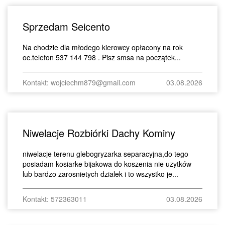
Sprzedam Seicento
Na chodzie dla młodego kierowcy opłacony na rok
oc.telefon 537 144 798 . Pisz smsa na początek...
Kontakt: wojciechm879@gmail.com
03.08.2026
Niwelacje Rozbiórki Dachy Kominy
niwelacje terenu glebogryzarka separacyjna,do tego
posiadam kosiarke bijakowa do koszenia nie uzytków
lub bardzo zarosnietych dzialek i to wszystko je...
Kontakt: 572363011
03.08.2026