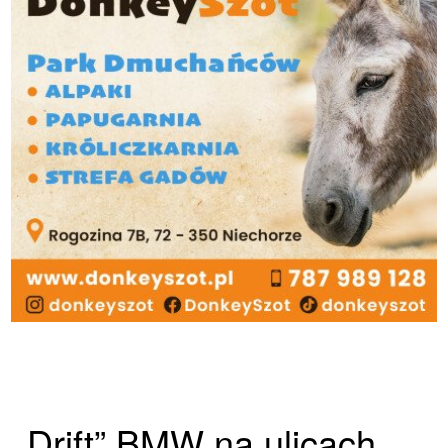
„Drift” BMW na ulicach