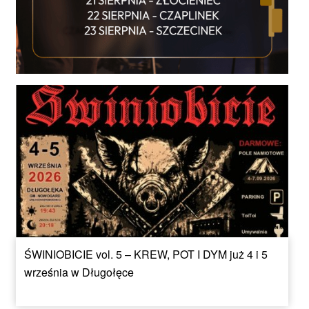
ŚWINIOBICIE vol. 5 – KREW, POT I DYM już 4 i 5
września w Długołęce