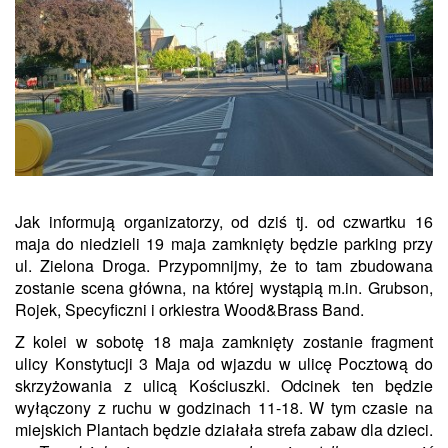
Jak informują organizatorzy, od dziś tj. od czwartku 16
maja do niedzieli 19 maja zamknięty będzie parking przy
ul. Zielona Droga. Przypomnijmy, że to tam zbudowana
zostanie scena główna, na której wystąpią m.in. Grubson,
Rojek, Specyficzni i orkiestra Wood&Brass Band.
Z kolei w sobotę 18 maja zamknięty zostanie fragment
ulicy Konstytucji 3 Maja od wjazdu w ulicę Pocztową do
skrzyżowania z ulicą Kościuszki. Odcinek ten będzie
wyłączony z ruchu w godzinach 11-18. W tym czasie na
miejskich Plantach będzie działała strefa zabaw dla dzieci.