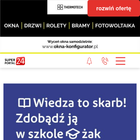
rozwiń ofertę
STRONA GŁÓWNA
POWIAT GRYFICKI
POWIAT ŁOBESKI
POWIAT GOLENIOWSKI
WIADOMOŚCI Z LASU
STUDIO SUPERPORTALU
KONTAKT
REDAKCJA
REGULAMIN