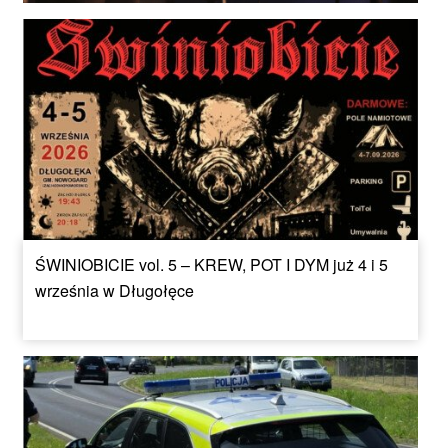
ŚWINIOBICIE vol. 5 – KREW, POT I DYM już 4 i 5
września w Długołęce