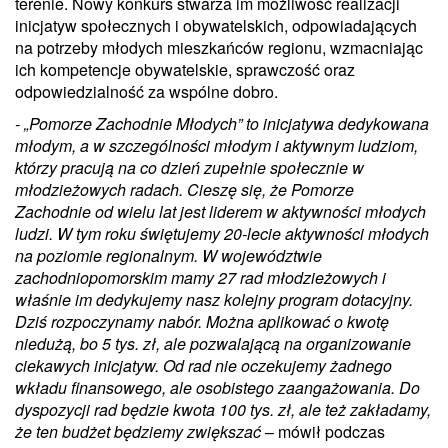
terenie. Nowy konkurs stwarza im możliwość realizacji
inicjatyw społecznych i obywatelskich, odpowiadających
na potrzeby młodych mieszkańców regionu, wzmacniając
ich kompetencje obywatelskie, sprawczość oraz
odpowiedzialność za wspólne dobro.
- „Pomorze Zachodnie Młodych” to inicjatywa dedykowana
młodym, a w szczególności młodym i aktywnym ludziom,
którzy pracują na co dzień zupełnie społecznie w
młodzieżowych radach. Cieszę się, że Pomorze
Zachodnie od wielu lat jest liderem w aktywności młodych
ludzi. W tym roku świętujemy 20-lecie aktywności młodych
na poziomie regionalnym. W województwie
zachodniopomorskim mamy 27 rad młodzieżowych i
właśnie im dedykujemy nasz kolejny program dotacyjny.
Dziś rozpoczynamy nabór. Można aplikować o kwotę
niedużą, bo 5 tys. zł, ale pozwalającą na organizowanie
ciekawych inicjatyw. Od rad nie oczekujemy żadnego
wkładu finansowego, ale osobistego zaangażowania. Do
dyspozycji rad będzie kwota 100 tys. zł, ale też zakładamy,
że ten budżet będziemy zwiększać
– mówił podczas