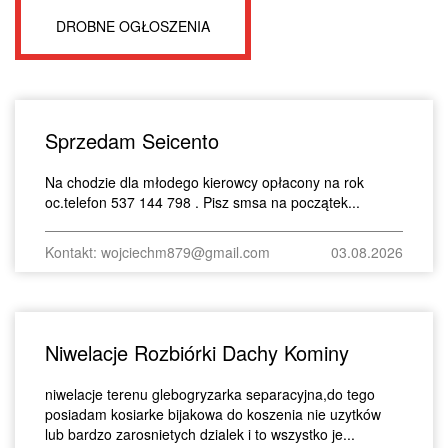
DROBNE OGŁOSZENIA
Sprzedam Seicento
Na chodzie dla młodego kierowcy opłacony na rok
oc.telefon 537 144 798 . Pisz smsa na początek...
Kontakt: wojciechm879@gmail.com
03.08.2026
Niwelacje Rozbiórki Dachy Kominy
niwelacje terenu glebogryzarka separacyjna,do tego
posiadam kosiarke bijakowa do koszenia nie uzytków
lub bardzo zarosnietych dzialek i to wszystko je...