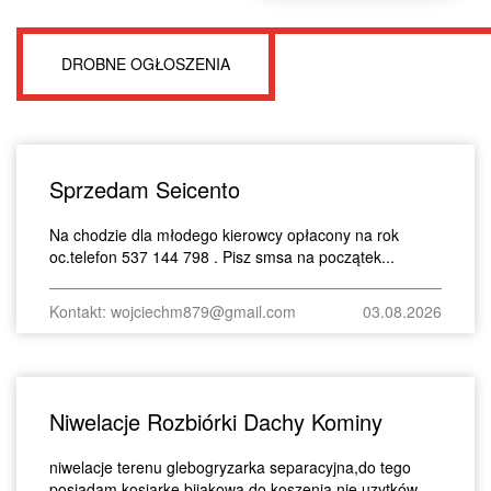
DROBNE OGŁOSZENIA
Sprzedam Seicento
Na chodzie dla młodego kierowcy opłacony na rok
oc.telefon 537 144 798 . Pisz smsa na początek...
Kontakt: wojciechm879@gmail.com
03.08.2026
Niwelacje Rozbiórki Dachy Kominy
niwelacje terenu glebogryzarka separacyjna,do tego
posiadam kosiarke bijakowa do koszenia nie uzytków