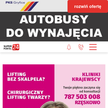
rozwiń ofertę
STRONA GŁÓWNA
POWIAT GRYFICKI
POWIAT ŁOBESKI
POWIAT GOLENIOWSKI
WIADOMOŚCI Z LASU
STUDIO SUPERPORTALU
KONTAKT
REDAKCJA
REGULAMIN