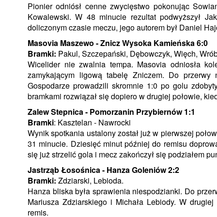
Pionier odniósł cenne zwycięstwo pokonując Sowian
Kowalewski. W 48 minucie rezultat podwyższył Jak
doliczonym czasie meczu, jego autorem był Daniel Haj
Masovia Maszewo - Znicz Wysoka Kamieńska 6:0
Bramki:
Pakul, Szczepański, Dębowczyk, Więch, Wrób
Wicelider nie zwalnia tempa. Masovia odniosła kol
zamykającym ligową tabelę Zniczem. Do przerwy n
Gospodarze prowadzili skromnie 1:0 po golu zdobyt
bramkami rozwiązał się dopiero w drugiej połowie, kied
Zalew Stepnica - Pomorzanin Przybiernów 1:1
Bramki
: Kasztelan - Nawrocki
Wynik spotkania ustalony został już w pierwszej poło
31 minucie. Dziesięć minut później do remisu doprowa
się już strzelić gola i mecz zakończył się podziałem pu
Jastrząb Łosośnica - Hanza Goleniów 2:2
Bramki:
Zdziarski, Lebioda.
Hanza bliska była sprawienia niespodzianki. Do przerwy
Mariusza Zdziarskiego i Michała Lebiody. W drugiej 
remis.