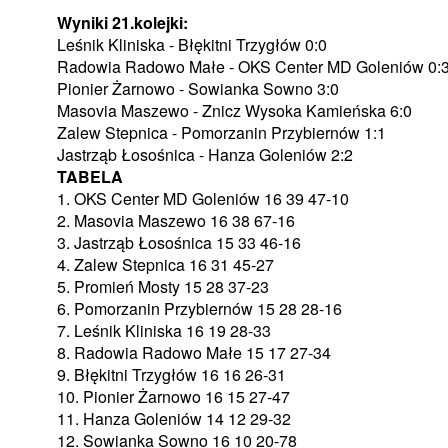
Wyniki 21.kolejki:
Leśnik Kliniska - Błękitni Trzygłów 0:0
Radowia Radowo Małe - OKS Center MD Goleniów 0:
Pionier Żarnowo - Sowianka Sowno 3:0
Masovia Maszewo - Znicz Wysoka Kamieńska 6:0
Zalew Stepnica - Pomorzanin Przybiernów 1:1
Jastrząb Łosośnica - Hanza Goleniów 2:2
TABELA
1. OKS Center MD Goleniów 16 39 47-10
2. Masovia Maszewo 16 38 67-16
3. Jastrząb Łosośnica 15 33 46-16
4. Zalew Stepnica 16 31 45-27
5. Promień Mosty 15 28 37-23
6. Pomorzanin Przybiernów 15 28 28-16
7. Leśnik Kliniska 16 19 28-33
8. Radowia Radowo Małe 15 17 27-34
9. Błękitni Trzygłów 16 16 26-31
10. Pionier Żarnowo 16 15 27-47
11. Hanza Goleniów 14 12 29-32
12. Sowianka Sowno 16 10 20-78