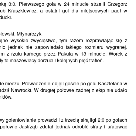
kę 3:0. Pierwszego gola w 24 minucie strzelił Grzegorz
ub Kraszkiewicz, a ostatni gol dla miejscowych padł w
ducki.
lewski, Młynarczyk.
ejne wysokie zwycięstwo, tym razem rozprawiając się z
ic jednak nie zapowiadało takiego rozmiaru wygranej.
ym z rzutu karnego przez Pakula w 13 minucie. Worek z
y to maszewiacy dorzucili kolejnych pięć trafień.
wie meczu. Prowadzenie objęli goście po golu Kasztelana w
dził Nawrocki. W drugiej połowie żadnej z ekip nie udało
nktów.
 goleniowianie prowadzili z trzecią siłą ligi 2:0 po golach
połowie Jastrząb zdołał jednak odrobić straty i uratować