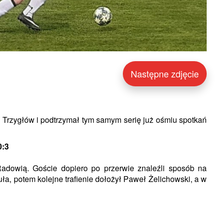
Następne zdjęcie
 Trzygłów i podtrzymał tym samym serię już ośmiu spotkań
0:3
adowią. Goście dopiero po przerwie znaleźli sposób na
ła, potem kolejne trafienie dołożył Paweł Żelichowski, a w