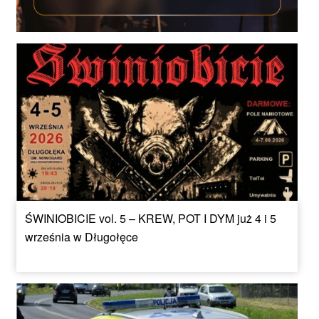
ŚWINIOBICIE vol. 5 – KREW, POT I DYM już 4 i 5
września w Długołęce