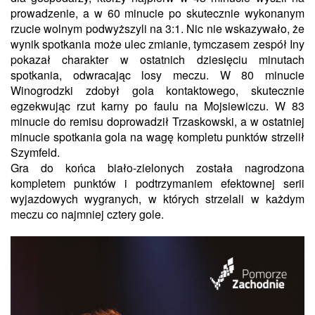
prowadzenie, a w 60 minucie po skutecznie wykonanym
rzucie wolnym podwyższyli na 3:1. Nic nie wskazywało, że
wynik spotkania może ulec zmianie, tymczasem zespół Iny
pokazał charakter w ostatnich dziesięciu minutach
spotkania, odwracając losy meczu. W 80 minucie
Winogrodzki zdobył gola kontaktowego, skutecznie
egzekwując rzut karny po faulu na Mojsiewiczu. W 83
minucie do remisu doprowadził Trzaskowski, a w ostatniej
minucie spotkania gola na wagę kompletu punktów strzelił
Szymfeld.
Gra do końca biało-zielonych została nagrodzona
kompletem punktów i podtrzymaniem efektownej serii
wyjazdowych wygranych, w których strzelali w każdym
meczu co najmniej cztery gole.