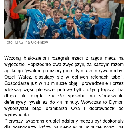
Foto: MKS Ina Goleniów
Wczoraj biało-zieloni rozegrali trzeci z rzędu mecz na
wyjeździe. Poprzednie dwa zwyciężyli, za każdym razem
aplikując rywalom po cztery gole. Tym razem rywalem był
Orzeł Wałcz, plasujący się w dolnych rejonach tabeli.
Gospodarze już w 10 minucie objęli prowadzenie i przez
większą część pierwszej połowy byli drużyną lepszą. Ina
długo nie mogła znaleźć sposobu na sforsowanie
defensywy rywali aż do 44 minuty. Wówczas to Dymon
wykorzystał błąd bramkarza Orła i doprowadził do
wyrównania.
Pierwszy kwadrans drugiej odsłony meczu był doskonały
dla gospodarzy, którzy najpierw w 48 minucie wyszli na